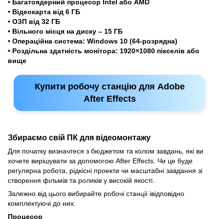
• Багатоядерний процесор Intel або AMD
• Відеокарта від 6 ГБ
• ОЗП від 32 ГБ
• Вільного місця на диску – 15 ГБ
• Операційна система: Windows 10 (64-розрядна)
• Роздільна здатність монітора: 1920×1080 пікселів або
вище
Купити робочу станцію для Adobe
After Effects
Збираємо свій ПК для відеомонтажу
Для початку визначтеся з бюджетом та колом завдань, які ви
хочете вирішувати за допомогою After Effects. Чи це буде
регулярна робота, рідкісні проекти чи масштабні завдання зі
створення фільмів та роликів у високій якості.
Залежно від цього вибирайте робочі станції івідповідно
комплектуючі до них.
Процесор