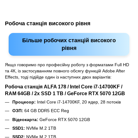
Робоча станція високого рівня
Більше робочих станцій високого
рівня
Якщо говоримо про професійну роботу з форматами Full HD
та 4К, із застосуванням повного обсягу функцій Adobe After
Effects, тоді підійде один із наступних двох варіантів:
Робоча станція ALFA 178 / Intel Core i7-14700KF /
RAM 64GB / 2x SSD 1 TB / GeForce RTX 5070 12GB
Процесор:
Intel Core i7-14700KF, 20 ядер, 28 потоків
ОЗП:
64 GB DDR5 ECC Reg
Відеокарта:
GeForce RTX 5070 12GB
SSD1:
NVMe M.2 1TB
SSD2:
NVMe M.2 1TB