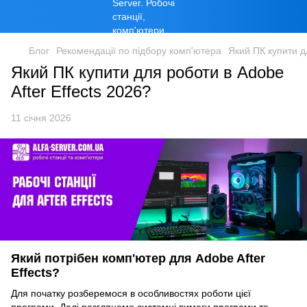
Блог
Рекомендації по підбору комп'ютера
Який ПК купити д
Який ПК купити для роботи в Adobe
After Effects 2026?
11 січня 2026
Який потрібен комп'ютер для Adobe After
Effects?
Для початку розберемося в особливостях роботи цієї
програми. Далі розглянемо системні вимоги програми та