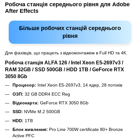
Робоча станція середнього рівня для Adobe
After Effects
Більше робочих станцій середнього
рівня
Для фахівців, що працють з відеомонтажем в Full HD та 4К.
Робоча станція ALFA 126 / Intel Xeon E5-2697v3 /
RAM 32GB / SSD 500GB / HDD 1TB / GeForce RTX
3050 8Gb
Процесор:
Intel Xeon E5-2697v3, 14 ядер, 28 потоків
ОЗП:
32 GB DDR4 ECC Reg
Відеокарта:
GeForce RTX 3050 8Gb
SSD:
NVMe M.2 500GB
HDD:
1TB
Блок живлення:
Pro Line 700W certificate 80+ Bronze
Active PFC