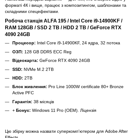
форматі 4К і вище, працює з композитингом, шаблонами та
складними спецефектами.
Робоча станція ALFA 195 / Intel Core i9-14900KF /
RAM 128GB / SSD 2 TB / HDD 2 TB / GeForce RTX
4090 24GB
Процесор:
Intel Core i9-14900KF, 24 ядра, 32 потока
ОЗП:
128 GB DDR5 ECC Reg
Відеокарта:
GeForce RTX 4090 24GB
SSD:
NVMe M.2 2TB
HDD:
2TB
Блок живлення:
Pro Line 1000W certificate 80+ Bronze
Active PFC
Гарантія:
38 місяців
+
Бонус:
Windows 11 Pro (OEM). Ліцензія
Цю збірку можна назвати суперкомп'ютером для Adobe After
Effects. .