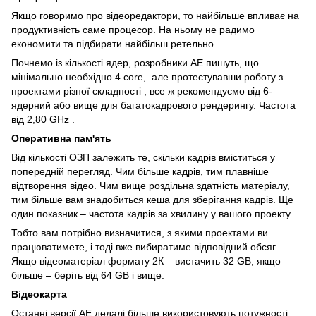
Якщо говоримо про відеоредактори, то найбільше впливає на
продуктивність саме процесор. На ньому не радимо
економити та підбирати найбільш ретельно.
Почнемо із кількості ядер, розробники AE пишуть, що
мінімально необхідно 4 core, але протестувавши роботу з
проектами різної складності , все ж рекомендуємо від 6-
ядерний або вище для багатокадрового рендерингу. Частота
від 2,80 GHz .
Оперативна пам'ять
Від кількості ОЗП залежить те, скільки кадрів вміститься у
попередній перегляд. Чим більше кадрів, тим плавніше
відтворення відео. Чим вище роздільна здатність матеріалу,
тим більше вам знадобиться кеша для зберігання кадрів. Ще
один показник – частота кадрів за хвилину у вашого проекту.
Тобто вам потрібно визначитися, з якими проектами ви
працюватимете, і тоді вже вибиратиме відповідний обсяг.
Якщо відеоматеріал формату 2К – вистачить 32 GB, якщо
більше – беріть від 64 GB і вище.
Відеокарта
Останні версії АЕ дедалі більше використовують потужності