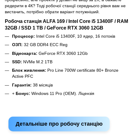
редерити в 4К? Тоді робочої станції середнього рівня вам не
вистачить, потрібно обрати варіант потужніший.
Робоча станція ALFA 169 / Intel Core i5 13400F / RAM
32GB / SSD 1 TB / GeForce RTX 3060 12GB
Процесор:
Intel Core i5 13400F, 10 ядер, 16 потоків
ОЗП:
32 GB DDR4 ECC Reg
Відеокарта:
GeForce RTX 3060 12Gb
SSD:
NVMe M.2 1TB
Блок живлення:
Pro Line 700W certificate 80+ Bronze
Active PFC
Гарантія:
38 місяців
+
Бонус:
Windows 11 Pro (OEM). Ліцензія
Детальніше про робочу станцію