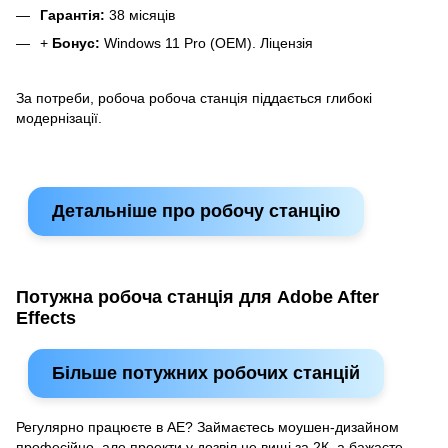
Гарантія:
38 місяців
+
Бонус:
Windows 11 Pro (OEM). Ліцензія
За потреби, робоча робоча станція піддається глибокі
модернізації.
Детальніше про робочу станцію
Потужна робоча станція для Adobe After
Effects
Більше потужних робочих станцій
Регулярно працюєте в АЕ? Займаєтесь моушен-дизайном
професійно, але проекти у дозвіл не вищі за 2К, а бажаєте