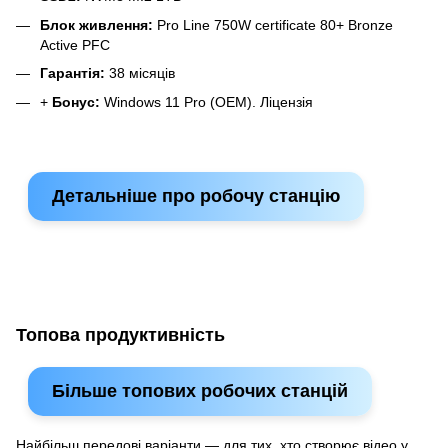
Блок живлення:
Pro Line 750W certificate 80+ Bronze
Active PFC
Гарантія:
38 місяців
+
Бонус:
Windows 11 Pro (OEM). Ліцензія
Детальніше про робочу станцію
Топова продуктивність
Більше топових робочих станцій
Найбільш передові варіанти — для тих, хто створює відео у