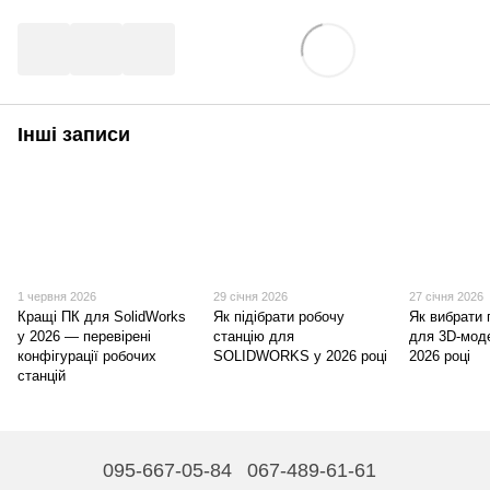
Інші записи
1 червня 2026
29 січня 2026
27 січня 2026
Кращі ПК для SolidWorks
Як підібрати робочу
Як вибрати
у 2026 — перевірені
станцію для
для 3D-мод
конфігурації робочих
SOLIDWORKS у 2026 році
2026 році
станцій
095-667-05-84
067-489-61-61