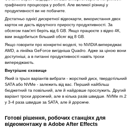
графічного процесора у роботі. Але великої різниці у
продуктивності ви не побачите.
Достатньо однієї дискретної відеокарти, використання двох
карток не дасть відчутного приросту продуктивності. За
обсягом пам'яті беріть від 6 GB. Якщо працюєте з відео 4К,
вам знадобиться більший обсяг від 8 GB.
Якщо говорити про конкретні моделі, то NVIDIA випереджає
AMD, а лінійка GeForce вигідніша Quadro. Адже за ціною вони
доступніші, а в питанні продуктивності навіть трохи
випереджають.
Внутрішнє сховище
Який із трьох варіантів вибрати - жорсткий диск, твердотільний
SATA або NVMe - залежить від вас. Перший найбільш
бюджетний та повільний, але й найдовше прослужить. Другий
варіант трохи дорожчий, але в кілька разів швидше. NVMe m.2
у 3-4 раза швидше за SATA, але й дорожче.
Готові рішення, робочих станціях для
відеомонтажу в Adobe After Effects