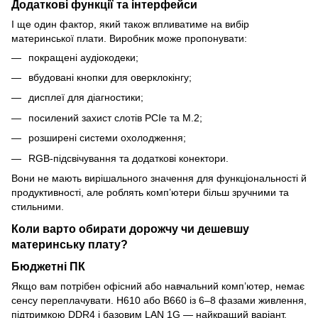
Додаткові функції та інтерфейси
І ще один фактор, який також впливатиме на вибір
материнської плати. Виробник може пропонувати:
покращені аудіокодеки;
вбудовані кнопки для оверклокінгу;
дисплеї для діагностики;
посилений захист слотів PCIe та M.2;
розширені системи охолодження;
RGB-підсвічування та додаткові конектори.
Вони не мають вирішального значення для функціональності й
продуктивності, але роблять комп’ютери більш зручними та
стильними.
Коли варто обирати дорожчу чи дешевшу
материнську плату?
Бюджетні ПК
Якщо вам потрібен офісний або навчальний комп’ютер, немає
сенсу переплачувати. H610 або B660 із 6–8 фазами живлення,
підтримкою DDR4 і базовим LAN 1G — найкращий варіант.