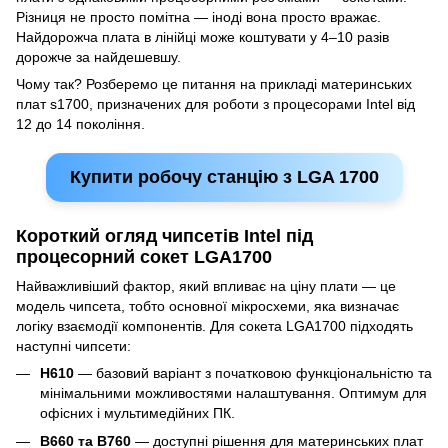
Різниця не просто помітна — іноді вона просто вражає.
Найдорожча плата в лінійці може коштувати у 4–10 разів
дорожче за найдешевшу.
Чому так? Розберемо це питання на прикладі материнських
плат s1700, призначених для роботи з процесорами Intel від
12 до 14 покоління.
Купити робочу станцію з LGA 1700
Короткий огляд чипсетів Intel під
процесорний сокет LGA1700
Найважливіший фактор, який впливає на ціну плати — це
модель чипсета, тобто основної мікросхеми, яка визначає
логіку взаємодії компонентів. Для сокета LGA1700 підходять
наступні чипсети:
H610
— базовий варіант з початковою функціональністю та
мінімальними можливостями налаштування. Оптимум для
офісних і мультимедійних ПК.
B660 та B760
— доступні рішення для материнських плат