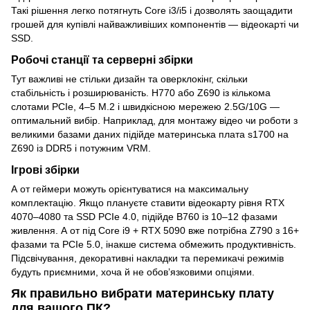
Такі рішення легко потягнуть Core i3/i5 і дозволять заощадити
грошей для купівлі найважливіших компонентів — відеокарті чи
SSD.
Робочі станції та серверні збірки
Тут важливі не стільки дизайн та оверклокінг, скільки
стабільність і розширюваність. H770 або Z690 із кількома
слотами PCIe, 4–5 M.2 і швидкісною мережею 2.5G/10G —
оптимальний вибір. Наприклад, для монтажу відео чи роботи з
великими базами даних підійде материнська плата s1700 на
Z690 із DDR5 і потужним VRM.
Ігрові збірки
А от геймери можуть орієнтуватися на максимальну
комплектацію. Якщо плануєте ставити відеокарту рівня RTX
4070–4080 та SSD PCIe 4.0, підійде B760 із 10–12 фазами
живлення. А от під Core i9 + RTX 5090 вже потрібна Z790 з 16+
фазами та PCIe 5.0, інакше система обмежить продуктивність.
Підсвічування, декоративні накладки та перемикачі режимів
будуть приємними, хоча й не обов’язковими опціями.
Як правильно вибрати материнську плату
для вашого ПК?