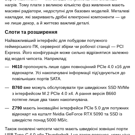
нагрів. Тому плати з великою кількістю фаз живлення мають
масивні радіатори, недоступні для базових моделей. Металеві
накладки, які закривають дрібні електронні компоненти — це
не лише декор, а й життєво важливі деталі.
Слоти та розширення
Найважливіший інтерфейс для побудови потужного
геймерського ПК, серверної збірки чи робочої станції — PCI
Express. Його конфігурація може сильно відрізнятися залежно
від моделі чипсета. Наприклад:
H610
пропонують лише один повноцінний PCIe 4.0 x16 для
відеокарти. Усі накопичувачі інформації під’єднуються до
повільніших портів SATA.
B760
вже можуть обслуговувати три швидкісних SSD NVMe
з інтерфейсом M.2 PCIe 4.0 x4. А рання версія B660
потягне лише два таких накопичувача.
Z790
мають інноваційні інтерфейси PCIe 5.0 для потужних
відеокарт на кшталт Nvidia GeForce RTX 5090 та SSD із
швидкістю понад 5000 МБ/с.
Також оновлені чипсети часто мають швидкісні зовнішні порти
USB Type-C 4.0 або Thunderbolt. І це також пояснює, чому ціна