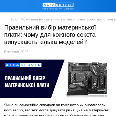
Блог
Чому ціна на материнські плати різна: короткий огляд 
Правильний вибір материнської
плати: чому для кожного сокета
випускають кілька моделей?
5 жовтня 2025
Якщо ви самостійно складали чи комп’ютер чи оновлювали
його залізо, вас теж могла дивувати різна ціна на материнські
плати з однаковими процесорними роз’ємами — сокетами.