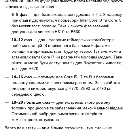
живлення. Ціна та функціональність плати насамперед будуть
залежати від кількості фаз:
6–8 фаз
— для базових офісних і домашніх ПК. У нашому
прикладі підтримуються процесори Intel Core i3 та Core i5
без можливості розгону. Така кількість фаз зазвичай
доступна для чипсетів H610 та B660.
10–12 фаз
— для недорогих геймерських комп’ютерів і
робочих станцій. В порівнянні з базовими 6 фазами
різниця материнських плат буде суттєвою. Тут вже можна
встановлювати Core i7 чи розганяти молодші моделі. Таке
рішення може бути доступним як для бюджетних чипсетів,
так і для H670.
14–16 фаз
— оптимум для Core i5, i7 та i9 з базовими
налаштуваннями чи з невеликим розгоном. Зазвичай таке
живлення використовується у H770, Z690 та Z790 із
середньою ціною.
18–20 і більше фаз
— для екстремального розгону
топових процесорів та забезпечення максимальної віддачі.
Оптимальний вибір для вимогливих геймерів та
комп’ютерних ентузіастів.
Варто пам’ятати — чим більше потужність, тим сильніше