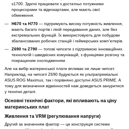
s1700. Здатні працювати з достатньо потужними
процесорами та відеокартами, але мають свої
обмеження.
H670 та H770
— підтримують високу потужність живлення,
мають багато портів і ліній передавання даних, але без
екстремальних функцій. Їх використовують для побудови
збалансованих робочих станцій і геймерських комп’ютерів.
Z690 та Z790
— топові чипсети з підтримкою інноваційних
технологій і швидкісних комунікацій, з функціями розгону та
покращеним охолодженням.
Але на вибір материнської плати впливає не лише чипсет.
Наприклад, на чипсеті Z690 будуються як ультрапреміальні
ASUS ROG Maximus, так і порівняно доступні ASUS PRIME. А
тому для визначення відмінностей нам доведеться зануритися
у технічні деталі.
Основні технічні фактори, які впливають на ціну
материнських плат
Живлення та VRM (регулювання напруги)
Другий за значенням фактор — це конструкція системи