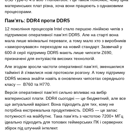
материнських плат різна, хоча вони працюють з однаковими
процесорами.
Пам’ять: DDR4 проти DDR5
12 покоління процесорів Intel стало першою лінійкою чипів з
підтримкою оперативної пам’яті DDR5. Але на старті вона
мала лише мінімальні переваги, а тому мало хто з виробників
«заморочувався» переходом на новий стандарт. Зазвичай у
600-й серії підтримку DDR5 мають лише чипсети Z690,
призначені для ентузіастів високих технологій.
Але згодом зросли частоти оперативної пам’яті, зменшилися
таймінгі й з’явилися нові протоколи розгону. А тому підтримку
DDR5 можна знайти навіть в оновлених чипсетах середнього
класу — B760 та H770.
Версія оперативної пам’яті сильно впливає на вибір
материнської плати. DDR4 сьогодні — це бюджетний, але все
ще актуальний варіант. Вона підходить для тих, кому не
потрібна екстремальна продуктивність. DDR5 — це запас
потужності на майбутнє. Така пам’ять з частотою 7200+ МГц
ідеально підходить для топових геймерських ПК і серверних
збірок під штучний інтелект.