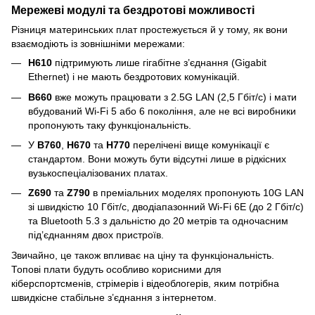
Мережеві модулі та бездротові можливості
Різниця материнських плат простежується й у тому, як вони
взаємодіють із зовнішніми мережами:
H610
підтримують лише гігабітне з’єднання (Gigabit
Ethernet) і не мають бездротових комунікацій.
B660
вже можуть працювати з 2.5G LAN (2,5 Гбіт/с) і мати
вбудований Wi-Fi 5 або 6 покоління, але не всі виробники
пропонують таку функціональність.
У
B760
,
H670
та
H770
перелічені вище комунікації є
стандартом. Вони можуть бути відсутні лише в рідкісних
вузькоспеціалізованих платах.
Z690
та
Z790
в преміальних моделях пропонують 10G LAN
зі швидкістю 10 Гбіт/с, дводіапазонний Wi-Fi 6E (до 2 Гбіт/с)
та Bluetooth 5.3 з дальністю до 20 метрів та одночасним
під’єднанням двох пристроїв.
Звичайно, це також впливає на ціну та функціональність.
Топові плати будуть особливо корисними для
кіберспортсменів, стрімерів і відеоблогерів, яким потрібна
швидкісне стабільне з’єднання з інтернетом.