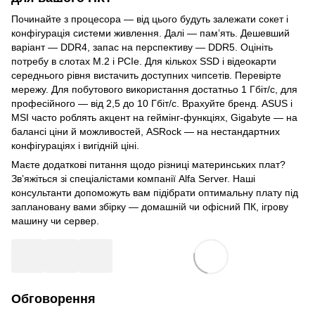
Починайте з процесора — від цього будуть залежати сокет і
конфігурація системи живлення. Далі — пам’ять. Дешевший
варіант — DDR4, запас на перспективу — DDR5. Оцініть
потребу в слотах M.2 і PCIe. Для кількох SSD і відеокарти
середнього рівня вистачить доступних чипсетів. Перевірте
мережу. Для побутового використання достатньо 1 Гбіт/с, для
професійного — від 2,5 до 10 Гбіт/с. Врахуйте бренд. ASUS і
MSI часто роблять акцент на геймінг-функціях, Gigabyte — на
балансі ціни й можливостей, ASRock — на нестандартних
конфігураціях і вигідній ціні.
Маєте додаткові питання щодо різниці материнських плат?
Зв’яжіться зі спеціалістами компанії Alfa Server. Наші
консультанти допоможуть вам підібрати оптимальну плату під
заплановану вами збірку — домашній чи офісний ПК, ігрову
машину чи сервер.
Обговорення