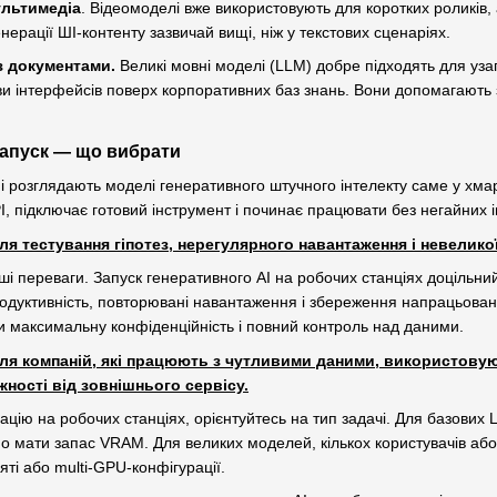
ультимедіа
. Відеомоделі вже використовують для коротких роликів,
енерації ШІ-контенту зазвичай вищі, ніж у текстових сценаріях.
з документами.
Великі мовні моделі (LLM) добре підходять для узаг
ви інтерфейсів поверх корпоративних баз знань. Вони допомагають з
запуск — що вибрати
ні розглядають моделі генеративного штучного інтелекту саме у хм
I, підключає готовий інструмент і починає працювати без негайних 
ля тестування гіпотез, нерегулярного навантаження і невеликої
нші переваги. Запуск генеративного AI на робочих станціях доцільни
одуктивність, повторювані навантаження і збереження напрацьовани
 максимальну конфіденційність і повний контроль над даними.
для компаній, які працюють з чутливими даними, використовую
жності від зовнішнього сервісу.
цію на робочих станціях, орієнтуйтесь на тип задачі. Для базових 
о мати запас VRAM. Для великих моделей, кількох користувачів або
яті або multi-GPU-конфігурації.