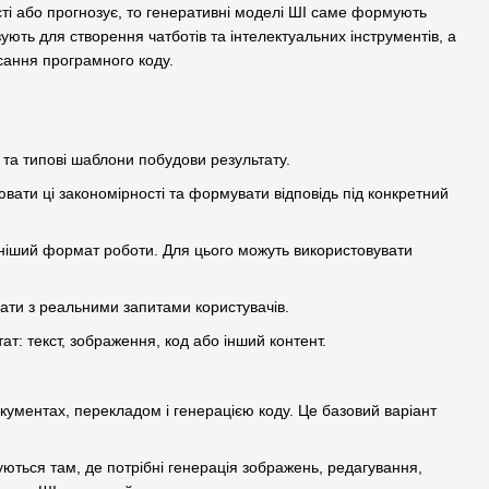
ті або прогнозує, то генеративні моделі ШІ саме формують
вують для створення чатботів та інтелектуальних інструментів, а
сання програмного коду.
 та типові шаблони побудови результату.
вати ці закономірності та формувати відповідь під конкретний
ечніший формат роботи. Для цього можуть використовувати
ати з реальними запитами користувачів.
ат: текст, зображення, код або інший контент.
кументах, перекладом і генерацією коду. Це базовий варіант
ються там, де потрібні генерація зображень, редагування,