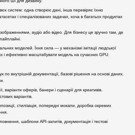
ивного ШІ для дизайну.
ох систем: одна створює дані, інша перевіряє їхню
тасетах і спеціалізованих задачах, хоча в багатьох продуктах
ображеннями, аудіо або відео. Для бізнесу це зручно там, де
 пайплайні.
льних моделей. Їхня сила — у механізмі імітації людської
аних і ефективно масштабувати модель на сучасних GPU.
ук по внутрішній документації, базові рішення на основі даних.
ти.
, варіанти оферів, банери і сценарії для креативів.
стових варіантів.
озиції, стилізація, попередні мокапи, доробка окремих
ння.
повнення, шаблони API-запитів, документація і тестові