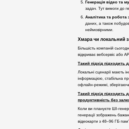
Генерація відео та м
задач. Тут вимоги до г
Аналітика та робота 
даних, а також побудо
неймовірними.
Хмара чи локальний 
Більшість компаній сьогод
відкриває вебсервіс або AP
Такий підхід підходить д
Локальні сценарії мають і
інформацією, стабільна пр
офлайн-режимі, зберігаючи
Такий підхід підходить 
продуктивність без зале
Коли ви плануєте ШІ-генера
генерації зображень бажан
відеокарти з 48–96 ГБ пам’