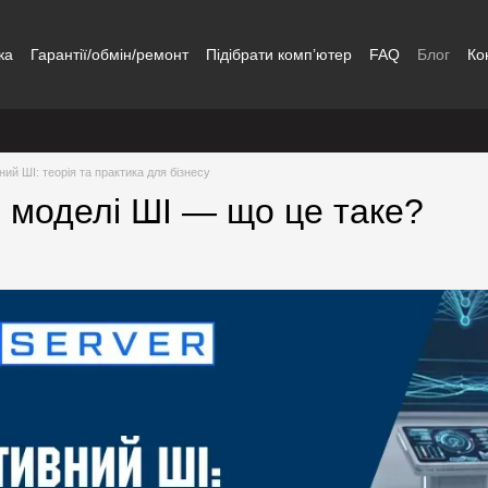
ка
Гарантії/обмін/ремонт
Підібрати комп’ютер
FAQ
Блог
Ко
ий ШІ: теорія та практика для бізнесу
і моделі ШІ — що це таке?