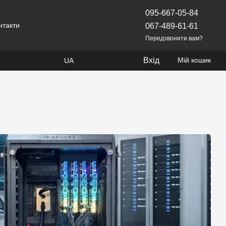
095-667-05-84
нтакти
067-489-61-61
Передзвонити вам?
Вхід
Мій кошик
UA