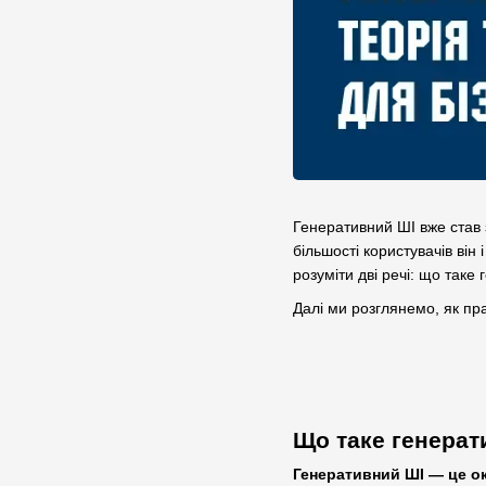
Генеративний ШІ вже став з
більшості користувачів ві
розуміти дві речі: що так
Далі ми розглянемо, як пр
Що таке генерат
Генеративний ШІ — це ок