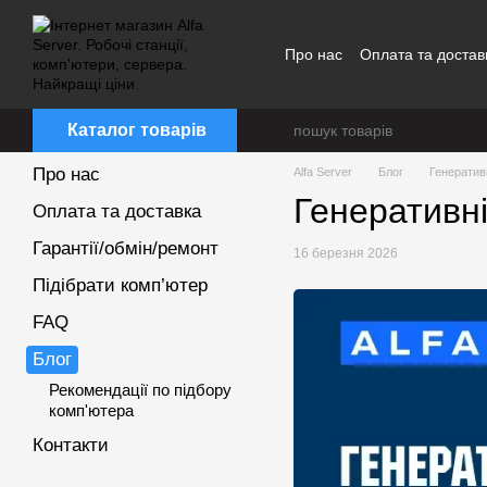
Перейти до основного контенту
Про нас
Оплата та достав
Каталог товарів
Про нас
Alfa Server
Блог
Генеративн
Генеративн
Оплата та доставка
Гарантії/обмін/ремонт
16 березня 2026
Підібрати комп’ютер
FAQ
Блог
Рекомендації по підбору
комп'ютера
Контакти