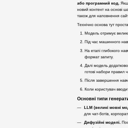
або програмний код.
Якщо
новий контент на основі ша
також для наповнення сайт
Технічно основа тут проста
Модель отримує великий
Під час машинного нав
На етапі глибокого нав
формат запиту.
Далі модель додатково
готові набори правил ч
Після завершення навч
Коли користувач вводит
Основні типи генера
LLM (великі мовні мо
для чат-ботів, корпора
Дифузійні моделі.
Пос