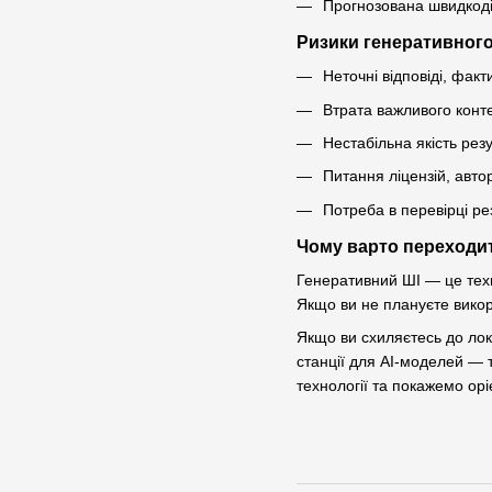
Прогнозована швидкоді
Ризики генеративного
Неточні відповіді, факт
Втрата важливого конте
Нестабільна якість ре
Питання ліцензій, авто
Потреба в перевірці ре
Чому варто переходит
Генеративний ШІ — це техн
Якщо ви не плануєте викор
Якщо ви схиляєтесь до лок
станції для AI-моделей — т
технології та покажемо ор