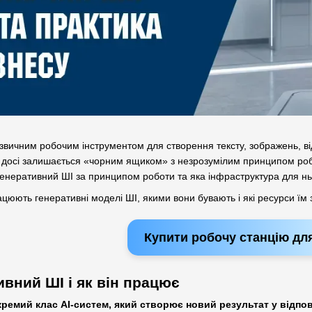
вичним робочим інструментом для створення тексту, зображень, віде
н і досі залишається «чорним ящиком» з незрозумілим принципом ро
е генеративний ШІ за принципом роботи та яка інфраструктура для 
ацюють генеративні моделі ШІ, якими вони бувають і які ресурси їм
Купити робочу станцію дл
ивний ШІ і як він працює
ремий клас AI-систем, який створює новий результат у відпові