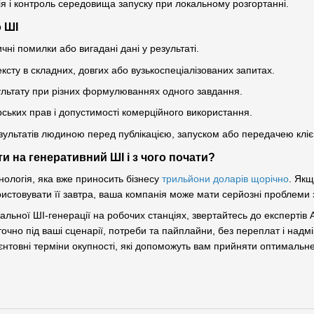
я і контроль середовища запуску при локальному розгортанні.
 ШІ
ичні помилки або вигадані дані у результаті.
ксту в складних, довгих або вузькоспеціалізованих запитах.
зультату при різних формулюваннях одного завдання.
рських прав і допустимості комерційного використання.
зультатів людиною перед публікацією, запуском або передачею кліє
и на генеративний ШІ і з чого почати?
ологія, яка вже приносить бізнесу
трильйони доларів щорічно
. Якщ
истовувати її завтра, ваша компанія може мати серйозні проблеми
альної ШІ-генерації на робочих станціях, звертайтесь до експертів 
очно під ваші сценарії, потреби та пайплайни, без переплат і надмі
ієнтовні терміни окупності, які допоможуть вам прийняти оптимальн