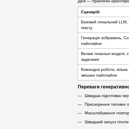
Далі — практичні орієнтир
Сценарій
Базовий локальний LLM, 
тексту
Генерація зображень, Com
пайплайни
Великі локальні моделі, 
задачами
Командна робота, кілька 
змішані пайплайни
Переваги генеративн
Швидша підготовка черне
Прискорення типових оп
Масштабування повторю
Швидший запуск гіпотез,