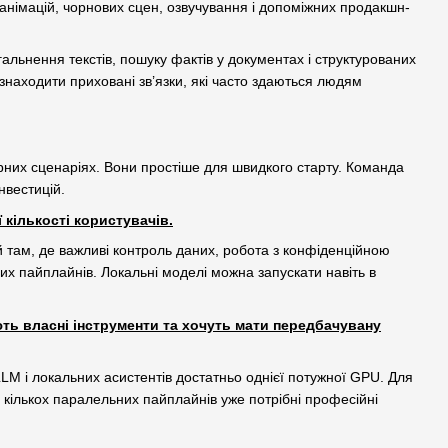
 анімацій, чорнових сцен, озвучування і допоміжних продакшн-
альнення текстів, пошуку фактів у документах і структурованих
находити приховані зв’язки, які часто здаються людям
арних сценаріях. Вони простіше для швидкого старту. Команда
інвестицій.
 кількості користувачів.
й там, де важливі контроль даних, робота з конфіденційною
х пайплайнів. Локальні моделі можна запускати навіть в
ть власні інструменти та хочуть мати передбачувану
LLM і локальних асистентів достатньо однієї потужної GPU. Для
 кількох паралельних пайплайнів уже потрібні професійні