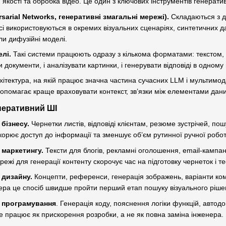
 якості та обробка відео. Це один з ключових інструментів генерат
sarial Networks, генеративні змагальні мережі).
Складаються з дв
сі використовуються в окремих візуальних сценаріях, синтетичних да
ли дифузійні моделі.
лі.
Такі системи працюють одразу з кількома форматами: текстом, з
и документи, і аналізувати картинки, і генерувати відповіді в одному
ітектура, на якій працює значна частина сучасних LLM і мультимода
й допомагає краще враховувати контекст, зв’язки між елементами д
неративний ШІ
бізнесу.
Чернетки листів, відповіді клієнтам, резюме зустрічей, пош
корює доступ до інформації та зменшує об’єм рутинної ручної робо
 маркетингу.
Тексти для блогів, рекламні оголошення, email-кампанії
жі для генерації контенту скорочує час на підготовку чернеток і те
 дизайну.
Концепти, референси, генерація зображень, варіанти комп
ера це спосіб швидше пройти перший етап пошуку візуального ріше
 програмування
. Генерація коду, пояснення логіки функцій, автодо
е працює як прискорення розробки, а не як повна заміна інженера.