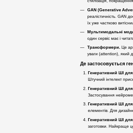
стилізація, покращення
GAN (Generative Adver
реалістичність. GAN до
їх уже частково витісни
Мультимодальні моде
один сервіс має і читат
Трансформери.
Це арх
уваги (attention), яки
Де застосовується ге
Генеративний ШІ для 
Штучний інтелект прис
Генеративний ШІ для
Застосування нейромере
Генеративний ШІ для
елементів. Для дизайн
Генеративний ШІ для
заготовки. Найкраще ц