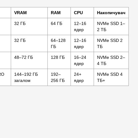
VRAM
RAM
CPU
Накопичувач
32 ГБ
64 ГБ
12–16
NVMe SSD 1–
ядер
2 ТБ
32 ГБ
64–128
12–16
NVMe SSD 2
ГБ
ядер
ТБ
48–72 ГБ
128 ГБ
16–24
NVMe SSD 2–
ядер
4 ТБ
RO
144–192 ГБ
192–
24+
NVMe SSD 4
загалом
256 ГБ
ядер
ТБ+