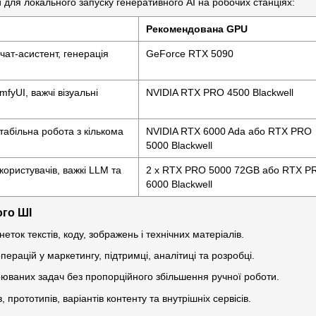
и для локального запуску генеративного AI на робочих станціях:
Рекомендована GPU
чат-асистент, генерація
GeForce RTX 5090
fyUI, важчі візуальні
NVIDIA RTX PRO 4500 Blackwell
стабільна робота з кількома
NVIDIA RTX 6000 Ada або RTX PRO
5000 Blackwell
користувачів, важкі LLM та
2 х RTX PRO 5000 72GB або RTX P
6000 Blackwell
ого ШІ
ток текстів, коду, зображень і технічних матеріалів.
ерацій у маркетингу, підтримці, аналітиці та розробці.
ваних задач без пропорційного збільшення ручної роботи.
 прототипів, варіантів контенту та внутрішніх сервісів.