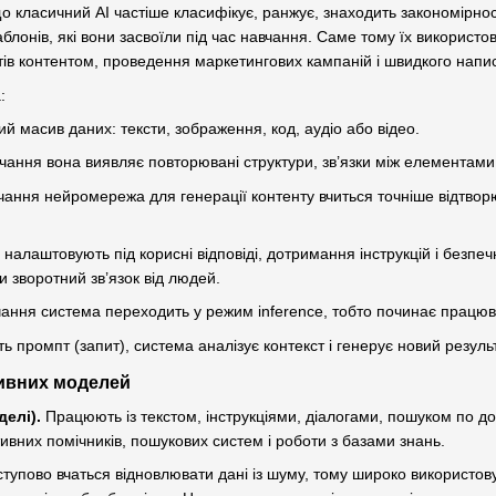
 класичний AI частіше класифікує, ранжує, знаходить закономірнос
блонів, які вони засвоїли під час навчання. Саме тому їх використо
ів контентом, проведення маркетингових кампаній і швидкого напи
:
 масив даних: тексти, зображення, код, аудіо або відео.
чання вона виявляє повторювані структури, зв’язки між елементами
чання нейромережа для генерації контенту вчиться точніше відтворю
 налаштовують під корисні відповіді, дотримання інструкцій і безп
и зворотний зв’язок від людей.
ання система переходить у режим inference, тобто починає працюв
ь промпт (запит), система аналізує контекст і генерує новий результ
тивних моделей
делі).
Працюють із текстом, інструкціями, діалогами, пошуком по до
тивних помічників, пошукових систем і роботи з базами знань.
тупово вчаться відновлювати дані із шуму, тому широко використову