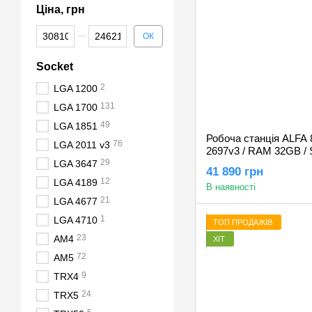
Ціна, грн
Від Ціна, грн
До Ціна, грн
ОК
Socket
2
LGA 1200
131
LGA 1700
49
LGA 1851
Робоча станція ALFA 84
76
LGA 2011 v3
2697v3 / RAM 32GB /
29
RTX 3050 8GB
LGA 3647
41 890 грн
12
LGA 4189
В наявності
21
LGA 4677
1
LGA 4710
ТОП ПРОДАЖІВ
23
AM4
ХІТ
72
AM5
9
TRX4
24
TRX5