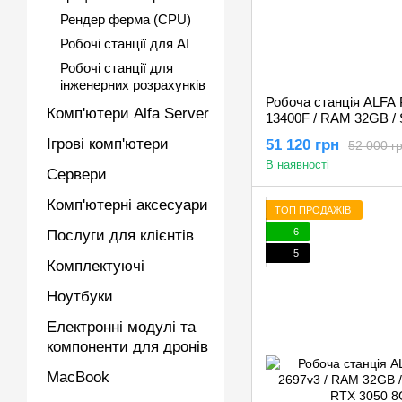
Рендер ферма (CPU)
Робочі станції для AI
Робочі станції для
інженерних розрахунків
Робоча станція ALFA Pr
Комп'ютери Alfa Server
13400F / RAM 32GB / 
Quadro P4000 8GB
Ігрові комп'ютери
51 120 грн
52 000 г
В наявності
Сервери
Комп'ютерні аксесуари
ТОП ПРОДАЖІВ
6
Послуги для клієнтів
5
Комплектуючі
Ноутбуки
Електронні модулі та
компоненти для дронів
MacBook