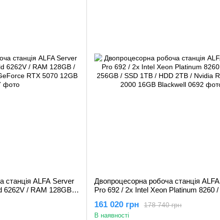
 станція ALFA Server
Двопроцесорна робоча станція ALFA
old 6262V / RAM 128GB /
Pro 692 / 2х Intel Xeon Platinum 8260
 GeForce RTX 5070
256GB / SSD 1TB / HDD 2TB / Nvidia
161 020 грн
178 740 грн
PRO 2000 16GB Blackwell
В наявності