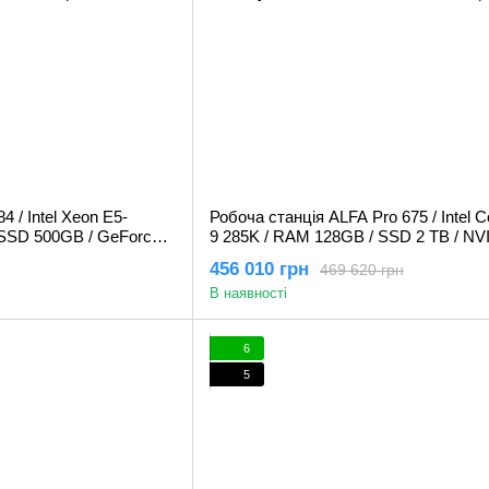
 / Intel Xeon E5-
Робоча станція ALFA Pro 675 / Intel C
 SSD 500GB / GeForce
9 285K / RAM 128GB / SSD 2 TB / NV
Quadro RTX A6000 48GB
456 010 грн
469 620 грн
В наявності
6
5