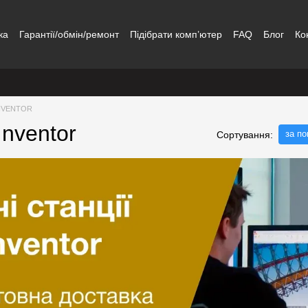
ка
Гарантії/обмін/ремонт
Підібрати комп’ютер
FAQ
Блог
Ко
 INVENTOR
Inventor
за п
Сортування: