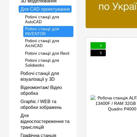
3D моделювання
Для CAD проектування
Робочі станції для
AutoCAD
Робочі станції для
INVENTOR
Робочі станції для
ArchiCAD
6
5
Робочі станції для Revit
Робочі станції для
Solidworks
Робочі станції для
візуалізації у 3D
Відеомонтаж/ Відео
обробка
Graphic / WEB та
обробки зображень
Для
відеоспостереження та
трансляцій
Графічна станція