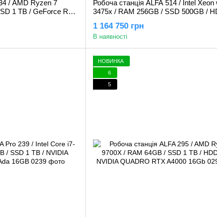
34 / AMD Ryzen 7
Робоча станція ALFA 514 / Intel Xeon
SSD 1 TB / GeForce RTX
3475x / RAM 256GB / SSD 500GB / H
2x GeForce RTX 5090 32GB
1 164 750 грн
В наявності
НОВИНКА
6
5