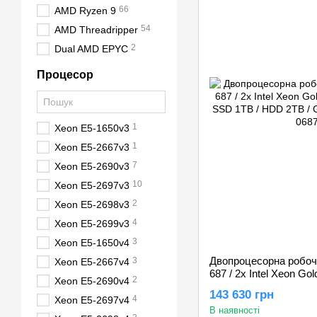
66
AMD Ryzen 9
54
AMD Threadripper
2
Dual AMD EPYC
Процесор
1
Xeon E5-1650v3
1
Xeon E5-2667v3
7
Xeon E5-2690v3
10
Xeon E5-2697v3
2
Xeon E5-2698v3
4
Xeon E5-2699v3
3
Xeon E5-1650v4
Двопроцесорна робоча
3
Xeon E5-2667v4
687 / 2х Intel Xeon G
2
Xeon E5-2690v4
SSD 1TB / HDD 2TB /
143 630 грн
12GB
4
Xeon E5-2697v4
В наявності