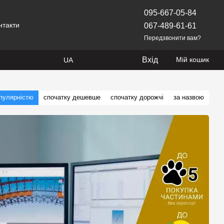
095-667-05-84
нтакти
067-489-61-61
Передзвонити вам?
Вхід
Мій кошик
UA
опулярністю
спочатку дешевше
спочатку дорожчі
за назвою