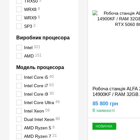
5
TRX50
8
WRX8
8
WRX9
2
SP3
Виробник процесора
321
Intel
151
AMD
Модель процесора
40
Intel Core i5
63
Intel Core i7
Робоча станція ALFA 20
30
Intel Core i9
14900KF / RAM 32GB /
RTX 5060 8GB
49
Intel Core Ultra
85 800 грн
59
В наявності
Intel Xeon
80
Dual Intel Xeon
НОВИНКА
8
AMD Ryzen 5
21
AMD Ryzen 7