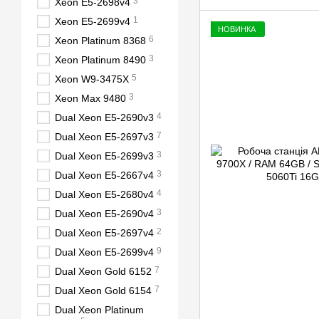
3
Xeon E5-2698v4
1
Xeon E5-2699v4
НОВИНКА
6
Xeon Platinum 8368
3
Xeon Platinum 8490
5
Xeon W9-3475X
3
Xeon Max 9480
4
Dual Xeon E5-2690v3
7
Dual Xeon E5-2697v3
3
Dual Xeon E5-2699v3
3
Dual Xeon E5-2667v4
4
Dual Xeon E5-2680v4
3
Dual Xeon E5-2690v4
2
Dual Xeon E5-2697v4
9
Dual Xeon E5-2699v4
7
Dual Xeon Gold 6152
7
Dual Xeon Gold 6154
Dual Xeon Platinum