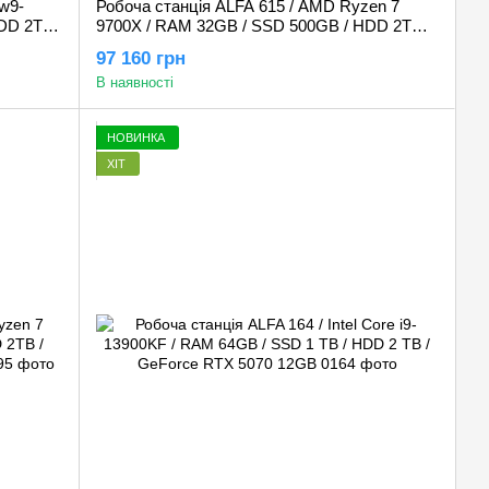
 w9-
Робоча станція ALFA 615 / AMD Ryzen 7
DD 2TB /
9700X / RAM 32GB / SSD 500GB / HDD 2TB /
GeForce RTX 5060Ti 16GB
97 160 грн
В наявності
НОВИНКА
ХІТ