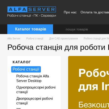
Перейти до основного контенту
Про нас
Оплата та достав
Каталог товарів
Alfa Server
Робочі станції
Для CAD проектування
Робочі станції для
Робоча станція для роботи 
КАТАЛОГ
Робочі станції
Робоча станція Alfa
Server Desktop
Однопроцесорні робочі
станції
Двопроцесорні робочі
станції