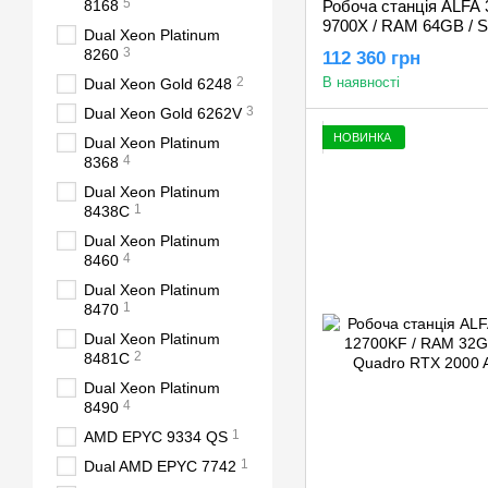
5
8168
Робоча станція ALFA 
9700X / RAM 64GB / 
Dual Xeon Platinum
5060Ti 16GB
3
8260
112 360 грн
2
В наявності
Dual Xeon Gold 6248
3
Dual Xeon Gold 6262V
НОВИНКА
Dual Xeon Platinum
4
8368
Dual Xeon Platinum
1
8438C
Dual Xeon Platinum
4
8460
Dual Xeon Platinum
1
8470
Dual Xeon Platinum
2
8481C
Dual Xeon Platinum
4
8490
1
AMD EPYC 9334 QS
1
Dual AMD EPYC 7742