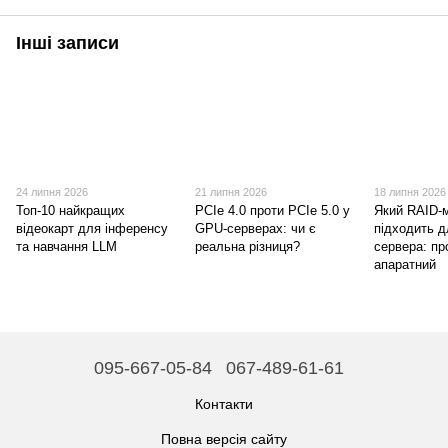
Інші записи
24 липня 2026
21 липня 2026
18 липня 2026
Топ-10 найкращих
PCIe 4.0 проти PCIe 5.0 у
Який RAID-
відеокарт для інференсу
GPU-серверах: чи є
підходить 
та навчання LLM
реальна різниця?
сервера: пр
апаратний
095-667-05-84
067-489-61-61
Контакти
Повна версія сайту