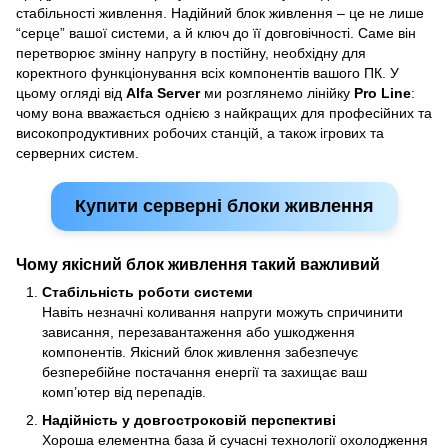
стабільності живлення. Надійний блок живлення – це не лише
“серце” вашої системи, а й ключ до її довговічності. Саме він
перетворює змінну напругу в постійну, необхідну для
коректного функціонування всіх компонентів вашого ПК. У
цьому огляді від
Alfa Server
ми розглянемо лінійку
Pro Line
:
чому вона вважається однією з найкращих для професійних та
високопродуктивних робочих станцій, а також ігрових та
серверних систем.
Купити серверні блоки живлення
Чому якісний блок живлення такий важливий
Стабільність роботи системи
Навіть незначні коливання напруги можуть спричинити
зависання, перезавантаження або ушкодження
компонентів. Якісний блок живлення забезпечує
безперебійне постачання енергії та захищає ваш
комп’ютер від перепадів.
Надійність у довгостроковій перспективі
Хороша елементна база й сучасні технології охолодження