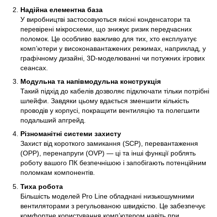
Надійна елементна база
У виробництві застосовуються якісні конденсатори та
перевірені мікросхеми, що знижує ризик передчасних
поломок. Це особливо важливо для тих, хто експлуатує
комп’ютери у високонавантажених режимах, наприклад, у
графічному дизайні, 3D-моделюванні чи потужних ігрових
сеансах.
Модульна та напівмодульна конструкція
Такий підхід до кабелів дозволяє підключати тільки потрібні
шлейфи. Завдяки цьому вдається зменшити кількість
проводів у корпусі, покращити вентиляцію та полегшити
подальший апгрейд.
Різноманітні системи захисту
Захист від короткого замикання (SCP), перевантаження
(OPP), перенапруги (OVP) — ці та інші функції роблять
роботу вашого ПК безпечнішою і запобігають потенційним
поломкам компонентів.
Тиха робота
Більшість моделей Pro Line обладнані низькошумними
вентиляторами з регульованою швидкістю. Це забезпечує
комфортне користування комп’ютером навіть при