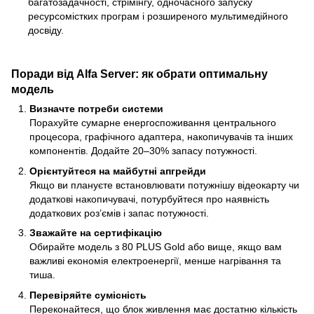
багатозадачності, стрімінгу, одночасного запуску
ресурсомістких програм і розширеного мультимедійного
досвіду.
Поради від Alfa Server: як обрати оптимальну
модель
Визначте потреби системи
Порахуйте сумарне енергоспоживання центрального
процесора, графічного адаптера, накопичувачів та інших
компонентів. Додайте 20–30% запасу потужності.
Орієнтуйтеся на майбутні апгрейди
Якщо ви плануєте встановлювати потужнішу відеокарту чи
додаткові накопичувачі, потурбуйтеся про наявність
додаткових роз’ємів і запас потужності.
Зважайте на сертифікацію
Обирайте модель з 80 PLUS Gold або вище, якщо вам
важливі економія електроенергії, менше нагрівання та
тиша.
Перевіряйте сумісність
Переконайтеся, що блок живлення має достатню кількість