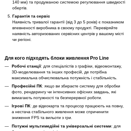
140 мм) та продуманою системою регулювання швидкості
обертів.
Гарантія та сервіс
Наявність тривалої гарантії (від 3 до 5 років) є показником
впевненості виробника в своєму продукті. Перевіряйте
наявність авторизованих сервісних центрів у вашому місті
чи регіоні.
Для кого підходять блоки живлення Pro Line
Робочі станції
: для спеціалістів з графіки, відеомонтажу,
3D-моделювання та інших професій, де потрібна
максимальна обчислювальна потужність і стабільність.
Професійні ПК
: якщо ви збираєте систему для обробки
фото, рендерингу чи інтенсивних офісних завдань, які
вимагають потужності та безперервної роботи.
Ігрові ПК
: де відеокарта та процесор працюють на повну,
а нестача стабільного живлення може спричинити
зниження FPS та вильоти з гри.
Потужні мультимедійні та універсальні системи
: для