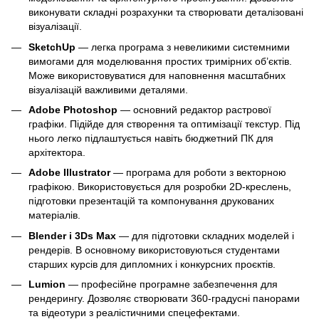
виконувати складні розрахунки та створювати деталізовані
візуалізації.
SketchUp
— легка програма з невеликими системними
вимогами для моделювання простих тримірних об’єктів.
Може використовуватися для наповнення масштабних
візуалізацій важливими деталями.
Adobe Photoshop
— основний редактор растрової
графіки. Підійде для створення та оптимізації текстур. Під
нього легко підлаштується навіть бюджетний ПК для
архітектора.
Adobe Illustrator
— програма для роботи з векторною
графікою. Використовується для розробки 2D-креслень,
підготовки презентацій та компонування друкованих
матеріалів.
Blender і 3Ds Max
— для підготовки складних моделей і
рендерів. В основному використовуються студентами
старших курсів для дипломних і конкурсних проєктів.
Lumion
— професійне програмне забезпечення для
рендерингу. Дозволяє створювати 360-градусні панорами
та відеотури з реалістичними спецефектами.