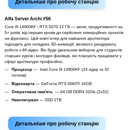
Детальніше про робочу станцію
Alfa Server Archi #56
Core i9-14900KF і RTX 5070 12 ГБ — запас продуктивності на
5+ років, від перших кроків до серйозних комерційних проєктів
на фрилансі. Цей комп’ютер для навчання архітектора
підходить для складних 3D-анімацій, великого рендерингу,
роботи з 4K-відео. Він буде ідеальним вибором для студентів
старших курсів і молодих фахівців, які планують працювати у
сфері архітектури професійно.
Процесор
— Intel Core i9-14900KF (24 ядер та 32
потоків)
Відеокарта
— GeForce RTX 5060Ti 16GB
Оперативна пам'ять
— 64 GB DDR4 32Gb (2x32)
Накопичувач
— SSD 1TB
Детальніше про робочу станцію