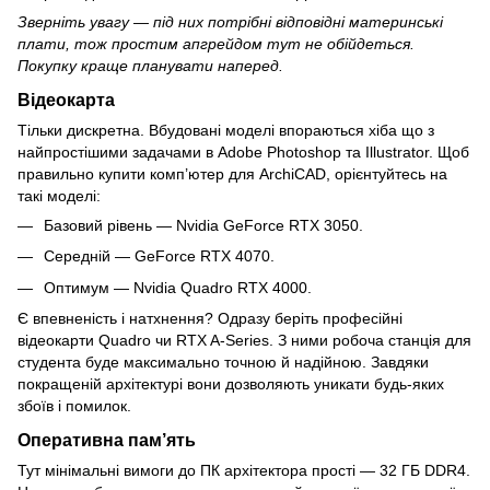
Зверніть увагу — під них потрібні відповідні материнські
плати, тож простим апгрейдом тут не обійдеться.
Покупку краще планувати наперед.
Відеокарта
Тільки дискретна. Вбудовані моделі впораються хіба що з
найпростішими задачами в Adobe Photoshop та Illustrator. Щоб
правильно купити комп’ютер для ArchiCAD, орієнтуйтесь на
такі моделі:
Базовий рівень — Nvidia GeForce RTX 3050.
Середній — GeForce RTX 4070.
Оптимум — Nvidia Quadro RTX 4000.
Є впевненість і натхнення? Одразу беріть професійні
відеокарти Quadro чи RTX A-Series. З ними робоча станція для
студента буде максимально точною й надійною. Завдяки
покращеній архітектурі вони дозволяють уникати будь-яких
збоїв і помилок.
Оперативна пам’ять
Тут мінімальні вимоги до ПК архітектора прості — 32 ГБ DDR4.