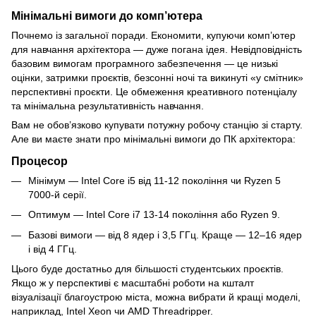
Мінімальні вимоги до комп’ютера
Почнемо із загальної поради. Економити, купуючи комп’ютер
для навчання архітектора — дуже погана ідея. Невідповідність
базовим вимогам програмного забезпечення — це низькі
оцінки, затримки проєктів, безсонні ночі та викинуті «у смітник»
перспективні проєкти. Це обмеження креативного потенціалу
та мінімальна результативність навчання.
Вам не обов’язково купувати потужну робочу станцію зі старту.
Але ви маєте знати про мінімальні вимоги до ПК архітектора:
Процесор
Мінімум — Intel Core i5 від 11-12 покоління чи Ryzen 5
7000-й серії.
Оптимум — Intel Core i7 13-14 покоління або Ryzen 9.
Базові вимоги — від 8 ядер і 3,5 ГГц. Краще — 12–16 ядер
і від 4 ГГц.
Цього буде достатньо для більшості студентських проєктів.
Якщо ж у перспективі є масштабні роботи на кшталт
візуалізації благоустрою міста, можна вибрати й кращі моделі,
наприклад, Intel Xeon чи AMD Threadripper.