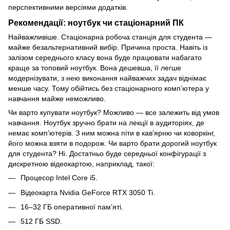
перспективними версіями додатків.
Рекомендації: ноутбук чи стаціонарний ПК
Найважливіше. Стаціонарна робоча станція для студента —
майже безальтернативний вибір. Причина проста. Навіть із
залізом середнього класу вона буде працювати набагато
краще за топовий ноутбук. Вона дешевша, її легше
модернізувати, з нею виконання найважчих задач віднімає
менше часу. Тому обійтись без стаціонарного комп’ютера у
навчання майже неможливо.
Чи варто купувати ноутбук? Можливо — все залежить від умов
навчання. Ноутбук зручно брати на лекції в аудиторіях, де
немає комп’ютерів. З ним можна піти в кав’ярню чи коворкінг,
його можна взяти в подорож. Чи варто брати дорогий ноутбук
для студента? Ні. Достатньо буде середньої конфігурації з
дискретною відеокартою, наприклад, такої:
Процесор Intel Core i5.
Відеокарта Nvidia GeForce RTX 3050 Ti.
16–32 ГБ оперативної пам’яті.
512 ГБ SSD.