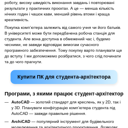
роботу, високу швидкість виконання завдань і повторювані
результати у практичних проєктах. А це — менша кількість
нічних годин і чашок кави, менший рівень втоми і краща
креативність.
Покупка комп’ютера залежить від самого учня чи його батьків.
В університеті може бути передбачена робоча станція для
студента. Але вона доступна в обмежений час і, будемо
чесними, не завжди відповідає вимогам сучасного
програмного забезпечення. Тому покупку варто планувати ще
до вступу. І ми допоможемо розібратися, з чого слід починати
та до чого прагнути.
Купити ПК для студента-архітектора
Програми, з якими працює студент-архітектор
AutoCAD
— золотий стандарт для креслень, як у 2D, так і
у 3D. Планувати конфігурацію комп’ютера студента під
AutoCAD — завжди правильне рішення.
ArchiCAD
— популярний інструмент для будівельного
моделювання та архітектурного проєктування. Дозволяє