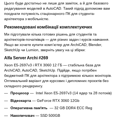
Цього буде достатньо не лише для заміток, а й для базового
редагування моделей в AutoCAD. Такий підхід допоможе вам
поєднати потужність стаціонарного ПК для студента-
архітектора з мобільністю.
Рекомендовані комбінації комплектуючих
Ми підготували кілька готових рішень для студентів та
архітекторів-початківців — для різних задач і курсів навчання.
Якщо ви хочете купити комп’ютер для ArchiCAD, Blender,
SketchUp чи Lumion, зверніть увагу на ці збірки:
Alfa Server Archi #269
Xeon E5-2697v3 і RTX 3060 12 ГБ — стабільна база для
ArchiCAD, AutoCAD, SketchUp. Підійде, якщо потрібен
бюджетний ПК для архітектора з підтримкою кількох моніторів.
Оптимальний варіант для курсових і дипломних проєктів без
складного рендерингу.
Процесор
— Intel Xeon E5-2697v3 (14 ядер та 28 потоків)
Відеокарта
— GeForce RTX 3060 12Gb
Оперативна пам'ять
— 32 GB DDR4 ECC Reg
Накопичувач
— SSD 500GB