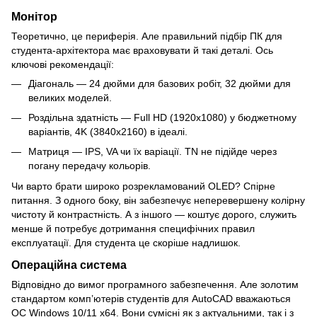
Монітор
Теоретично, це периферія. Але правильний підбір ПК для
студента-архітектора має враховувати й такі деталі. Ось
ключові рекомендації:
Діагональ — 24 дюйми для базових робіт, 32 дюйми для
великих моделей.
Роздільна здатність — Full HD (1920x1080) у бюджетному
варіантів, 4K (3840x2160) в ідеалі.
Матриця — IPS, VA чи їх варіації. TN не підійде через
погану передачу кольорів.
Чи варто брати широко розрекламований OLED? Спірне
питання. З одного боку, він забезпечує неперевершену колірну
чистоту й контрастність. А з іншого — коштує дорого, служить
менше й потребує дотримання специфічних правил
експлуатації. Для студента це скоріше надлишок.
Операційна система
Відповідно до вимог програмного забезпечення. Але золотим
стандартом комп’ютерів студентів для AutoCAD вважаються
ОС Windows 10/11 x64. Вони сумісні як з актуальними, так і з