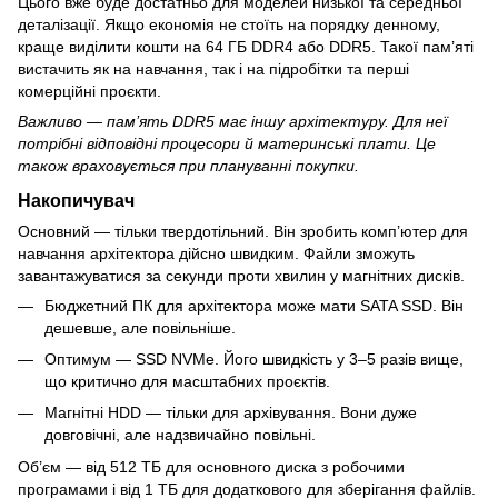
Цього вже буде достатньо для моделей низької та середньої
деталізації. Якщо економія не стоїть на порядку денному,
краще виділити кошти на 64 ГБ DDR4 або DDR5. Такої пам’яті
вистачить як на навчання, так і на підробітки та перші
комерційні проєкти.
Важливо — пам’ять DDR5 має іншу архітектуру. Для неї
потрібні відповідні процесори й материнські плати. Це
також враховується при плануванні покупки.
Накопичувач
Основний — тільки твердотільний. Він зробить комп’ютер для
навчання архітектора дійсно швидким. Файли зможуть
завантажуватися за секунди проти хвилин у магнітних дисків.
Бюджетний ПК для архітектора може мати SATA SSD. Він
дешевше, але повільніше.
Оптимум — SSD NVMe. Його швидкість у 3–5 разів вище,
що критично для масштабних проєктів.
Магнітні HDD — тільки для архівування. Вони дуже
довговічні, але надзвичайно повільні.
Об’єм — від 512 ТБ для основного диска з робочими
програмами і від 1 ТБ для додаткового для зберігання файлів.