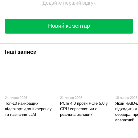
Додайте перший відгук
Новий коментар
Інші записи
24 липня 2026
21 липня 2026
18 липня 2026
Топ-10 найкращих
PCIe 4.0 проти PCIe 5.0 у
Який RAID-
відеокарт для інференсу
GPU-серверах: чи є
підходить 
та навчання LLM
реальна різниця?
сервера: пр
апаратний