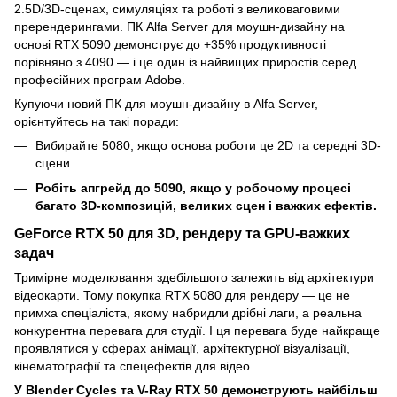
2.5D/3D-сценах, симуляціях та роботі з великоваговими
пререндерингами. ПК Alfa Server для моушн-дизайну на
основі RTX 5090 демонструє до +35% продуктивності
порівняно з 4090 — і це один із найвищих приростів серед
професійних програм Adobe.
Купуючи новий ПК для моушн-дизайну в Alfa Server,
орієнтуйтесь на такі поради:
Вибирайте 5080, якщо основа роботи це 2D та середні 3D-
сцени.
Робіть апгрейд до 5090, якщо у робочому процесі
багато 3D-композицій, великих сцен і важких ефектів.
GeForce RTX 50 для 3D, рендеру та GPU-важких
задач
Тримірне моделювання здебільшого залежить від архітектури
відеокарти. Тому покупка RTX 5080 для рендеру — це не
примха спеціаліста, якому набридли дрібні лаги, а реальна
конкурентна перевага для студії. І ця перевага буде найкраще
проявлятися у сферах анімації, архітектурної візуалізації,
кінематографії та спецефектів для відео.
У Blender Cycles та V-Ray RTX 50 демонструють найбільш