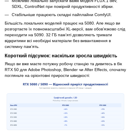
Можливо локально запускати важкі моделі FLUX.1 dev,
SDXL, ControlNet при помірній продуктивності збірки.
Стабільніше працюють складні пайплайни ComfyUI.
Більшість локальних моделей працює на 5080. Але якщо ви
розгортаєте їх повномасштабні XL-версії, вам обов’язково слід
переходити на 5090. 32 ГБ пам’яті дозволяють тримати
відкритими всі необхідні матеріали без вивантаження в
системну пам’ять.
Короткий підсумок: наскільки зросла швидкість
Якщо ви вже маєте потужну робочу станцію та дивитесь в бік
RTX 50 для Adobe Photoshop, Blender чи After Effects, спочатку
погляньте на орієнтовні прирости швидкості: