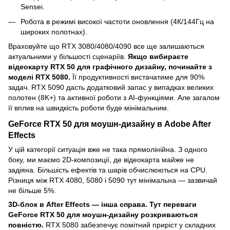
Sensei.
Робота в режимі високої частоти оновлення (4К/144Гц на
широких полотнах).
Враховуйте що RTX 3080/4080/4090 все ще залишаються
актуальними у більшості сценаріїв.
Якщо вибираєте
відеокарту RTX 50 для графічного дизайну, починайте з
моделі RTX 5080.
Її продуктивності вистачатиме для 90%
задач. RTX 5090 дасть додатковий запас у випадках великих
полотен (8K+) та активної роботи з AI-функціями. Але загалом
її вплив на швидкість роботи буде мінімальним.
GeForce RTX 50 для моушн-дизайну в Adobe After
Effects
У цій категорії ситуація вже не така прямолінійна. З одного
боку, ми маємо 2D-композиції, де відеокарта майже не
задіяна. Більшість ефектів та шарів обчислюються на CPU.
Різниця між RTX 4080, 5080 і 5090 тут мінімальна — зазвичай
не більше 5%.
3D-блок в After Effects — інша справа. Тут переваги
GeForce RTX 50 для моушн-дизайну розкриваються
повністю.
RTX 5080 забезпечує помітний приріст у складних