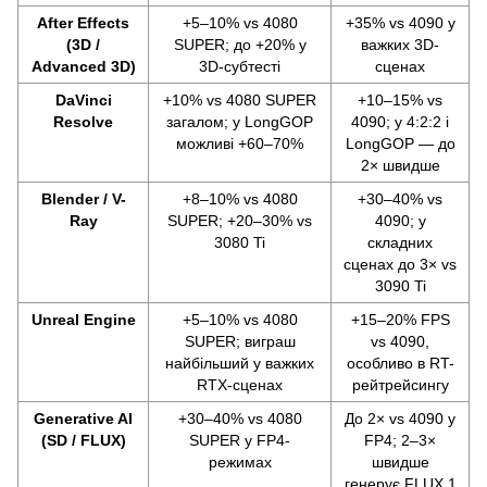
After Effects
+5–10% vs 4080
+35% vs 4090 у
(3D /
SUPER; до +20% у
важких 3D-
Advanced 3D)
3D-субтесті
сценах
DaVinci
+10% vs 4080 SUPER
+10–15% vs
Resolve
загалом; у LongGOP
4090; у 4:2:2 і
можливі +60–70%
LongGOP — до
2× швидше
Blender / V-
+8–10% vs 4080
+30–40% vs
Ray
SUPER; +20–30% vs
4090; у
3080 Ti
складних
сценах до 3× vs
3090 Ti
Unreal Engine
+5–10% vs 4080
+15–20% FPS
SUPER; виграш
vs 4090,
найбільший у важких
особливо в RT-
RTX-сценах
рейтрейсингу
Generative AI
+30–40% vs 4080
До 2× vs 4090 у
(SD / FLUX)
SUPER у FP4-
FP4; 2–3×
режимах
швидше
генерує FLUX.1