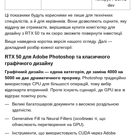
dev
Ці показники будуть корисними не лише для технічних
спеціалістів, а й для керівників. Вони дозволяють оцінити, яку
віддачу ви отримаєте, вирішивши купити комп’ютер для
дизайну з RTX 50 та як скоро зможете повернути інвестиції.
Вище наведена коротка версія нашого огляду. Далі —
докладний розбір кожної категорії:
RTX 50 для Adobe Photoshop та класичного
графічного дизайну
Графічний дизайн — єдина категорія, де заміна 4000 на
5000 не дає драматичного прориву.
Photoshop традиційно
використовує CPU для більшості операцій, тому вибір
відеокарти вторинний. Проте існують сценарії, де GPU все ж
відіграє помітну роль:
Великі багатошарові документи з високою роздільною
здатністю.
Generative Fill та Neural Filters (особливо ті, що
обчислюють перетворення на GPU).
Інструменти, що використовують CUDA через Adobe