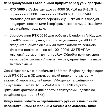
передбачуваний і стабільний приріст серед усіх програм:
RTX 5080
у Cycles швидше за 4080 SUPER на 8–10%. В
порівнянні з 3080 Ti — вже на 20–30%. 16 ГБ VRAM
вистачає для більшості середніх сцен, включно з продукт-
рендером, невеликими інтер’єрами, короткими анімаціями
та студійною графікою.
Застосування
RTX 5090
для роботи з Blender та V-Ray дає
30–40% приросту швидкості по відношенню до 4090. У
складних сценах з об’ємними матеріалами та великою
кількістю полігонів — на всі 100–200%. 32 ГБ VRAM —
ключовий аргумент для апгрейду. Обробка великих сцен
не потребує системної пам’яті — рендеринг йде плавніше
та стабільніше.
Схожі відсотки можна побачити і в Unreal Engine, де відеокарти
серії RTX 50 для 3D дають суттєвий приріст потужності у
важких RT-проєктах, пейзажах, VR-сценах та шейдерних
симуляціях. І знову 32 ГБ VRAM у RTX 5090 служать
критичним фактором для роботи з текстурами надвисокої
роздільної здатності (8K+).
Якщо ваша робота — здебільшого рутина з помірними
навантаженнями та великим об’ємом замовлень, 5080