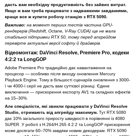
дасть вам необхідну продуктивність без зайвих витрат.
Якщо ж вам треба працювати з надважкими завданнями,
краще все ж купити робочу станцію з RTX 5090.
Важливо:
на момент перших тестів частина GPU-
рендерерів (Redshift, Octane, V-Ray CUDA) ще не мала
стабільної підтримки RTX 50, тому перед апгрейдом
перевірте актуальні версії софту й драйверів.
Відеомонтаж: DaVinci Resolve, Premiere Pro, кодеки
4:2:2 та LongGOP
Adobe Premiere Pro традиційно дає навантаження на
процесор — особливо після виходу оновлення Mercury
Playback Engine. Тому в більшості сценаріїв оновлення з 3000-
ї чи 4000-ї серії не дасть вам суттєвої різниці. Єдине
виключення — прискорення експорту AV1 та складних ефектів
на 15–30%.
Але спеціалісти, які звикли працювати у DaVinci Resolve
Studio, отримають від апгрейду максимум.
Тут RTX 5080
дає 10% загального приросту швидкості в порівнянні із 4080
SUPER. У роботі з H.264/H.265 4:2:2 та LongGOP прискорення
може досягати 60–70% завдяки новим декодерам. RTX 5090