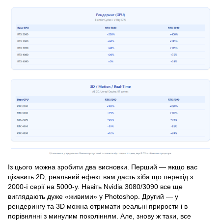
Із цього можна зробити два висновки. Перший — якщо вас
цікавить 2D, реальний ефект вам дасть хіба що перехід з
2000-ї серії на 5000-у. Навіть Nvidia 3080/3090 все ще
виглядають дуже «живими» у Photoshop. Другий — у
рендерингу та 3D можна отримати реальні прирости і в
порівнянні з минулим поколінням. Але, знову ж таки, все