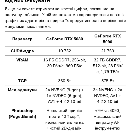
від них очікувати
Якщо ви хочете отримати конкретні цифри, погляньте на
наступну таблицю. У ній ми покажемо характеристики новітніх
графічних адаптерів та приріст їх продуктивності в порівнянні з
минулими поколіннями:
GeForce RTX
Параметр
GeForce RTX 5080
5090
CUDA-ядра
10 752
21 760
VRAM
16 ГБ GDDR7, 256-bit,
32 ГБ GDDR7,
30 Гбіт/с, 960 ГБ/с
512-bit, 28 Гбіт/
с, 1,79 ТБ/с
TGP
360 Вт
575 Вт
Медіадвигуни
2× NVENC (9-gen) +
3× NVENC + 2×
1× NVDEC (6-gen),
NVDEC, AV1 +
AV1 + 4:2:2 10-bit
4:2:2 10-bit
Photoshop
Невеликий приріст
+9% vs 4090;
(PugetBench)
проти 40-ї серії;
максимальний
незначний вплив на
виграш у AI-
чистий 2D-дизайн
інструментах