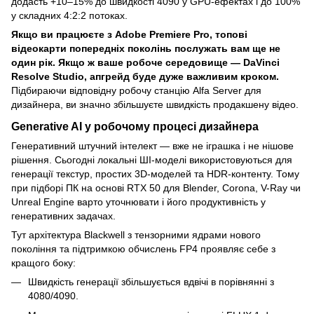
додасть +10–15% до швидкості 4090 у GPU-ефектах і до 100%
у складних 4:2:2 потоках.
Якщо ви працюєте з Adobe Premiere Pro, топові
відеокарти попередніх поколінь послужать вам ще не
один рік. Якщо ж ваше робоче середовище — DaVinci
Resolve Studio, апгрейд буде дуже важливим кроком.
Підбираючи відповідну робочу станцію Alfa Server для
дизайнера, ви значно збільшуєте швидкість продакшену відео.
Generative AI у робочому процесі дизайнера
Генеративний штучний інтелект — вже не іграшка і не нішове
рішення. Сьогодні локальні ШІ-моделі використовуються для
генерації текстур, простих 3D-моделей та HDR-контенту. Тому
при підборі ПК на основі RTX 50 для Blender, Corona, V-Ray чи
Unreal Engine варто уточнювати і його продуктивність у
генеративних задачах.
Тут архітектура Blackwell з тензорними ядрами нового
покоління та підтримкою обчислень FP4 проявляє себе з
кращого боку:
Швидкість генерації збільшується вдвічі в порівнянні з
4080/4090.