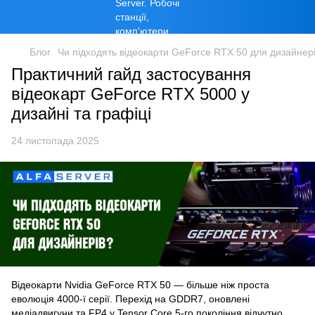
Блог
Чи підходять відеокарти GeForce RTX 50 для дизайнер
Практичний гайд застосування
відеокарт GeForce RTX 5000 у
дизайні та графіці
24 листопада 2025
Відеокарти Nvidia GeForce RTX 50 — більше ніж проста
еволюція 4000-ї серії. Перехід на GDDR7, оновлені
медіадвигуни та FP4 у Tensor Core 5-го покоління відчутно