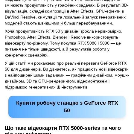
змінюють продуктивність у графічних задачах. В результаті 3D-
візуалізація, складні композиції в After Effects, GPU-ефекти в
DaVinci Resolve, симуляції та локальний запуск генеративних
моделей стають швидшими й більш передбачуваними.
Хоча продуктивність RTX 50 у дизайні зросла нерівномірно.
Photoshop, After Effects, Blender і Resolve використовують
відеокарту по-різному. Тому покупка RTX 5080 і 5090 — це
питання не тільки швидкості, а й результатів роботи у
конкретних сценаріях.
У цій статті ми розкажемо про реальні переваги GeForce RTX
50 для дизайнерів. Ви дізнаєтесь, як працюють нові відеокарти
з найпоширенішими задачами — графічним дизайном, моушн-
дизайном, 3D та GPU-рендерингом, відеомонтажем і
підтримкою генеративних ШІ-інструментів.
Купити робочу станцію з GeForce RTX
50
Що таке відеокарти RTX 5000-series та чого