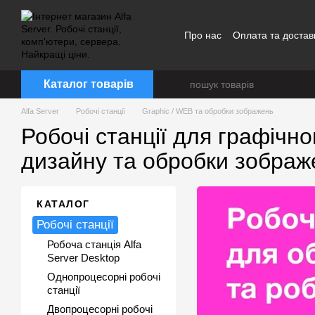
Перейти до основного контенту
Про нас
Оплата та достав
Каталог товарів
Alfa Server
Робочі станції
Graphic / WEB та обробки зображень
Робочі станції для графічно
дизайну та обробки зображ
КАТАЛОГ
Робочі станції
Робоча станція Alfa
Server Desktop
Однопроцесорні робочі
станції
Двопроцесорні робочі