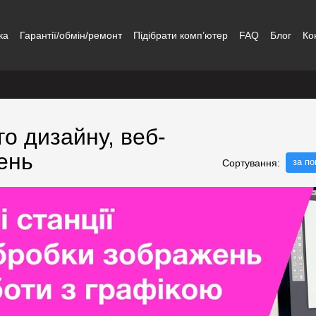
ка
Гарантії/обмін/ремонт
Підібрати комп’ютер
FAQ
Блог
Ко
го дизайну, веб-
ень
за п
Сортування: