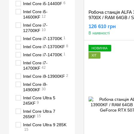
6
Intel Core i5-14400F
Intel Core i5-
Робоча станція ALFA 
12
14600KF
9700X / RAM 64GB / 
5060Ti 16GB
Intel Core i7-
126 610 грн
10
12700KF
В наявності
1
Intel Core i7-13700K
8
Intel Core i7-13700KF
НОВИНКА
1
Intel Core i7-14700K
ХІТ
Intel Core i7-
42
14700KF
2
Intel Core i9-13900KF
Intel Core i9-
30
14900KF
Intel Core Ultra 5
9
245KF
Intel Core Ultra 7
15
265KF
Intel Core Ultra 9 285K
15