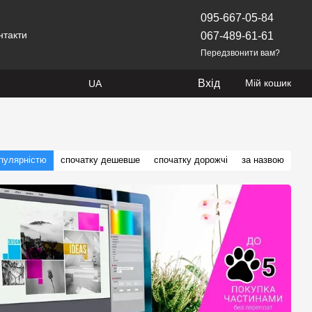
095-667-05-84
нтакти
067-489-61-61
Передзвонити вам?
Вхід
Мій кошик
UA
опулярністю
спочатку дешевше
спочатку дорожчі
за назвою