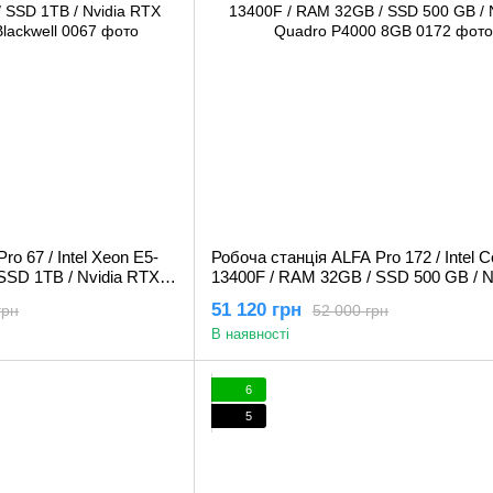
o 67 / Intel Xeon E5-
Робоча станція ALFA Pro 172 / Intel Co
SSD 1TB / Nvidia RTX
13400F / RAM 32GB / SSD 500 GB / 
well
Quadro P4000 8GB
51 120 грн
грн
52 000 грн
В наявності
6
5