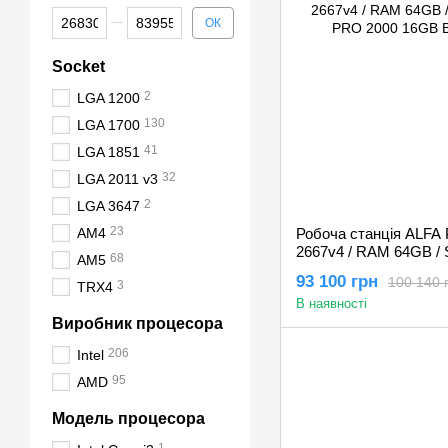
Від Ціна, грн
До Ціна, грн
ОК
Socket
2
LGA 1200
130
LGA 1700
41
LGA 1851
32
LGA 2011 v3
2
LGA 3647
23
AM4
Робоча станція ALFA Pr
2667v4 / RAM 64GB / 
68
AM5
PRO 2000 16GB Black
93 100 грн
100 140 
3
TRX4
В наявності
Виробник процесора
206
Intel
95
AMD
Модель процесора