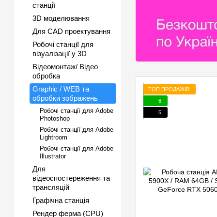
станції
3D моделювання
Для CAD проектування
Робочі станції для
візуалізації у 3D
Відеомонтаж/ Відео
обробка
Graphic / WEB та
ТОП ПРОДАЖІВ
обробки зображень
6
Робочі станції для Adobe
5
Photoshop
Робочі станції для Adobe
Lightroom
Робочі станції для Adobe
Illustrator
Для
відеоспостереження та
трансляцій
Графічна станція
Рендер ферма (CPU)