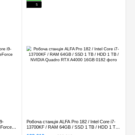
5
9-
Робоча станція ALFA Pro 182 / Intel Core i7-
eForce
13700KF / RAM 64GB / SSD 1 TB / HDD 1 TB /
NVIDIA Quadro RTX A4000 16GB