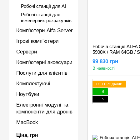
Робочі станції для AI
Робочі станції для
інженерних розрахунків
Комп'ютери Alfa Server
Ігрові комп'ютери
Робоча станція ALFA 
Сервери
5900X / RAM 64GB / 
GeForce RTX 5060Ti 
99 830 грн
Комп'ютерні аксесуари
В наявності
Послуги для клієнтів
Комплектуючі
ТОП ПРОДАЖІВ
6
Ноутбуки
5
Електронні модулі та
компоненти для дронів
MacBook
Ціна, грн