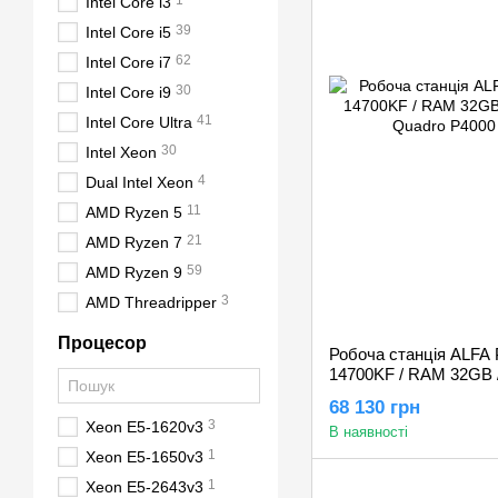
1
Intel Core i3
39
Intel Core i5
62
Intel Core i7
30
Intel Core i9
41
Intel Core Ultra
30
Intel Xeon
4
Dual Intel Xeon
11
AMD Ryzen 5
21
AMD Ryzen 7
59
AMD Ryzen 9
3
AMD Threadripper
Процесор
Робоча станція ALFA Pr
14700KF / RAM 32GB 
Quadro P4000 8GB
68 130 грн
3
Xeon E5-1620v3
В наявності
1
Xeon E5-1650v3
1
Xeon E5-2643v3