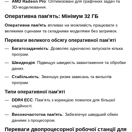
AMD Radeon Pro
: Оптимізовані для графічних задач та
3D-моделювання.
Оперативна пам'ять: Мінімум 32 ГБ
Оперативна пам'ять
впливає на можливість працювати з
великими сценами та складними моделями без затримок.
Переваги великого обсягу оперативної пам'яті
Багатозадачність
: Дозволяє одночасно запускати кілька
програм.
Швидкодія
: Підвищує швидкість завантаження та обробки
даних.
Стабільність
: Зменшує ризик зависань та вильотів
програм.
Типи оперативної пам'яті
DDR4 ECC
: Пам'ять з корекцією помилок для більшої
надійності.
Високочастотна пам'ять
: Забезпечує швидший обмін
даними з процесором.
Переваги двопроцесорної робочої станції для