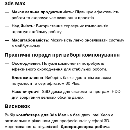
3ds Max
Максимальна продуктивність
: Підвищує ефективність
роботи та скорочує час виконання проектів.
Надійність
: Використання серверних компонентів
гарантує стабільну роботу.
Масштабованість
: Можливість легко оновлювати систему
в майбутньому.
Практичні поради при виборі компонування
Охолодження
: Потужні компоненти потребують
ефективного охолодження для стабільної роботи.
Блок живлення
: Виберіть блок з достатнім запасом
потужності та сертифікатом 80 Plus.
Накопичувачі
: SSD-диски для системи та програм, HDD
для зберігання великих обсягів даних.
Висновок
Вибір
комп'ютера для 3ds Max
на базі двох Intel Xeon є
оптимальним рішенням для професіоналів у сфері 3D-
моделювання та візуалізації.
Двопроцесорна робоча