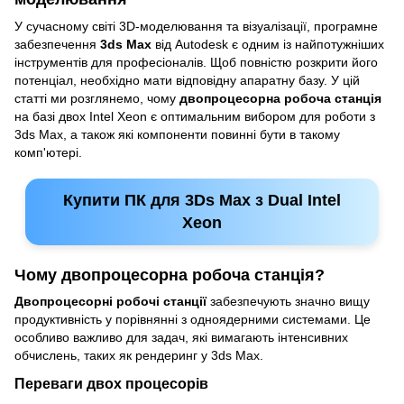
У сучасному світі 3D-моделювання та візуалізації, програмне
забезпечення
3ds Max
від Autodesk є одним із найпотужніших
інструментів для професіоналів. Щоб повністю розкрити його
потенціал, необхідно мати відповідну апаратну базу. У цій
статті ми розглянемо, чому
двопроцесорна робоча станція
на базі двох Intel Xeon є оптимальним вибором для роботи з
3ds Max, а також які компоненти повинні бути в такому
комп'ютері.
Купити ПК для 3Ds Max з Dual Intel
Xeon
Чому двопроцесорна робоча станція?
Двопроцесорні робочі станції
забезпечують значно вищу
продуктивність у порівнянні з одноядерними системами. Це
особливо важливо для задач, які вимагають інтенсивних
обчислень, таких як рендеринг у 3ds Max.
Переваги двох процесорів