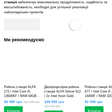
станція
забезпечує максимальну продуктивність, надійність та
масштабованість, необхідні для успішної реалізації
найскладніших проектів.
Ми рекомендуємо
Робоча станція ALFA
Двопроцесорна робоча
Робоча станція A
173 / Intel Core i5-
станція ALFA Server 612
677 / Intel Core i5
13600KF / RAM 64GB /
/ 2х Intel Xeon Gold
14400F / RAM 32G
SSD 1 TB / GeForce
6154 / RAM 128GB /
SSD 500 GB / Ge
96 490 грн
109 050 грн
82 440 грн
101 160 грн
RTX 5060Ti 16GB
SSD 1TB / GeForce
RTX 5060Ti 16GB
111 730 грн
RTX 5060Ti 16GB
Купити
Купити