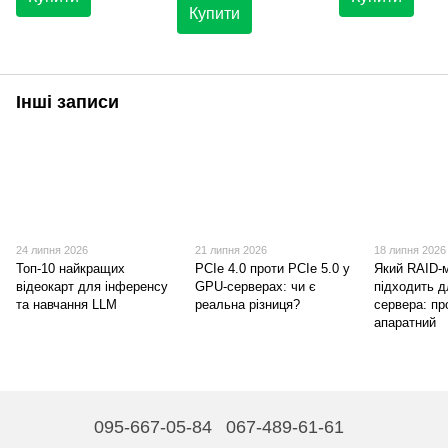
Купити
Інші записи
24 липня 2026
21 липня 2026
18 липня 2026
Топ-10 найкращих
PCIe 4.0 проти PCIe 5.0 у
Який RAID-
відеокарт для інференсу
GPU-серверах: чи є
підходить 
та навчання LLM
реальна різниця?
сервера: пр
апаратний
095-667-05-84
067-489-61-61