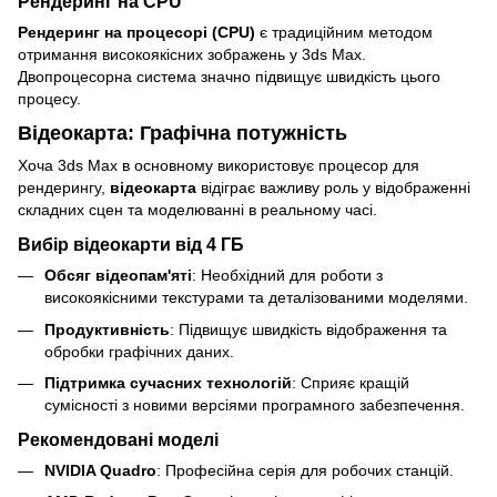
Рендеринг на CPU
Рендеринг на процесорі (CPU)
є традиційним методом
отримання високоякісних зображень у 3ds Max.
Двопроцесорна система значно підвищує швидкість цього
процесу.
Відеокарта: Графічна потужність
Хоча 3ds Max в основному використовує процесор для
рендерингу,
відеокарта
відіграє важливу роль у відображенні
складних сцен та моделюванні в реальному часі.
Вибір відеокарти від 4 ГБ
Обсяг відеопам'яті
: Необхідний для роботи з
високоякісними текстурами та деталізованими моделями.
Продуктивність
: Підвищує швидкість відображення та
обробки графічних даних.
Підтримка сучасних технологій
: Сприяє кращій
сумісності з новими версіями програмного забезпечення.
Рекомендовані моделі
NVIDIA Quadro
: Професійна серія для робочих станцій.