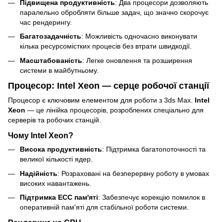
Підвищена продуктивність
: Два процесори дозволяють
паралельно обробляти більше задач, що значно скорочує
час рендерингу.
Багатозадачність
: Можливість одночасно виконувати
кілька ресурсомістких процесів без втрати швидкодії.
Масштабованість
: Легке оновлення та розширення
системи в майбутньому.
Процесор: Intel Xeon — серце робочої станції
Процесор є ключовим елементом для роботи з 3ds Max.
Intel
Xeon
— це лінійка процесорів, розроблених спеціально для
серверів та робочих станцій.
Чому Intel Xeon?
Висока продуктивність
: Підтримка багатопоточності та
великої кількості ядер.
Надійність
: Розраховані на безперервну роботу в умовах
високих навантажень.
Підтримка ECC пам'яті
: Забезпечує корекцію помилок в
оперативній пам'яті для стабільної роботи системи.