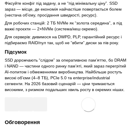
Фіксуйте конфіг під задачу, а не “під мінімальну ціну”. SSD
зараз — місце, де економія найчастіше повертається болем
(нестача об’єму, просідання швидкості, ресурс).
Для робочих станцій: 2 ТБ NVMe як “золота середина”, а під
важкі проєкти — 2×NVMe (система/кеш окремо).
Для серверів: дивимося на DWPD, PLP, гарантійний ресурс і
підбираємо RAID/пул так, щоб не “вбити” диски за пів року.
Підсумок
SSD дорожчають “слідом” за оперативною пам’яттю, бо DRAM
і NAND — частини одного ринку пам’яті, який зараз перегрітий
AI-попитом і обмеженнями виробництва. Найбільше ростуть
високі об’єми (4–8 ТБ), PCIe 5.0 та enterprise/industrial
сегменти. На 2026 базовий сценарій — ціни тримаються
високими, з ризиком подальших хвиль росту в окремих нішах.
Обговорення