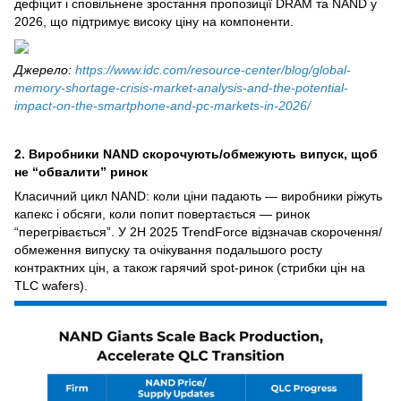
дефіцит і сповільнене зростання пропозиції DRAM та NAND у
2026, що підтримує високу ціну на компоненти.
Джерело:
https://www.idc.com/resource-center/blog/global-
memory-shortage-crisis-market-analysis-and-the-potential-
impact-on-the-smartphone-and-pc-markets-in-2026/
2. Виробники NAND скорочують/обмежують випуск, щоб
не “обвалити” ринок
Класичний цикл NAND: коли ціни падають — виробники ріжуть
капекс і обсяги, коли попит повертається — ринок
“перегрівається”. У 2H 2025 TrendForce відзначав скорочення/
обмеження випуску та очікування подальшого росту
контрактних цін, а також гарячий spot-ринок (стрибки цін на
TLC wafers).