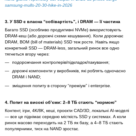
samsung-mulls-20-30-hike-in-2026
3. У SSD є власна “собівартість”, і DRAM — її частина
Багато SSD (особливо продуктивні NVMe) використовують
DRAM-кеш (або дорожчі схеми кешування). Коли дорожчає
DRAM, BOM (bill of materials) SSD теж росте. Навіть якщо
конкретний SSD — DRAM-less, загальний ринок все одно
тягнеться вгору через:
подорожчання контролерів/підкладок/пакування;
дорожчі компоненти у виробників, які роблять одночасно
DRAM і NAND;
зміщення попиту в сторону “преміум” і enterprise.
4. Попит на високі об’єми: 2–8 ТБ стають “нормою”
Контент, ігри, 4K/8K, кеші, проєкти CAD/3D, локальні AI-моделі
— все це піднімає середню місткість SSD у системах. А коли
ринок масово переходить на 2 ТБ як базу, а 4–8 ТБ стають
популярними, тиск на NAND зростає.