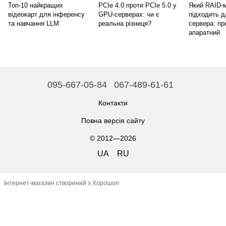
Топ-10 найкращих
PCIe 4.0 проти PCIe 5.0 у
Який RAID-
відеокарт для інференсу
GPU-серверах: чи є
підходить 
та навчання LLM
реальна різниця?
сервера: пр
апаратний
095-667-05-84
067-489-61-61
Контакти
Повна версія сайту
© 2012—2026
UA
RU
Інтернет-магазин створений з Хорошоп