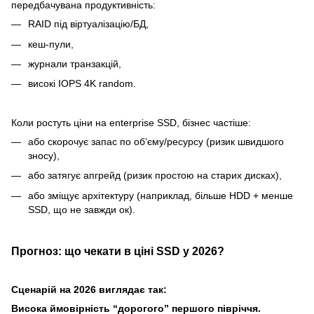
передбачувана продуктивність:
RAID під віртуалізацію/БД,
кеш-пули,
журнали транзакцій,
високі IOPS 4K random.
Коли ростуть ціни на enterprise SSD, бізнес частіше:
або скорочує запас по об’єму/ресурсу (ризик швидшого
зносу),
або затягує апгрейд (ризик простою на старих дисках),
або зміщує архітектуру (наприклад, більше HDD + менше
SSD, що не завжди ок).
Прогноз: що чекати в ціні SSD у 2026?
Сценарій на 2026 виглядає так:
Висока ймовірність “дорогого” першого півріччя.