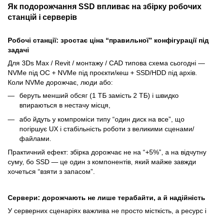
Як подорожчання SSD впливає на збірку робочих
станцій і серверів
Робочі станції: зростає ціна “правильної” конфігурації під
задачі
Для 3Ds Max / Revit / монтажу / CAD типова схема сьогодні —
NVMe під ОС + NVMe під проєкти/кеш + SSD/HDD під архів.
Коли NVMe дорожчає, люди або:
беруть менший обсяг (1 ТБ замість 2 ТБ) і швидко
впираються в нестачу місця,
або йдуть у компроміси типу “один диск на все”, що
погіршує UX і стабільність роботи з великими сценами/
файлами.
Практичний ефект: збірка дорожчає не на “+5%”, а на відчутну
суму, бо SSD — це один з компонентів, який майже завжди
хочеться “взяти з запасом”.
Сервери: дорожчають не лише терабайти, а й надійність
У серверних сценаріях важлива не просто місткість, а ресурс і