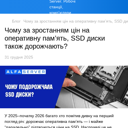
Блог
Чому за зростанням цін на оперативну пам’ять, SSD д
Чому за зростанням цін на
оперативну пам’ять, SSD диски
також дорожчають?
31 грудня 2025
У 2025–початку 2026 багато хто помітив дивну на перший
погляд річ: дорожчає оперативна пам’ять — і майже
“паралельно” підтягуються ціни на SSD. Насправді це не