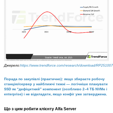
Джерело:
https://www.trendforce.com/research/download/RP25100
Порада по закупівлі (практично): якщо збираєте робочу
станцію/сервер у найближчі тижні — логічніше планувати
SSD як “дефіцитний” компонент (особливо 2–4 ТБ NVMe і
enterprise) і не відкладати, якщо конфіг уже затверджена.
Що з цим робити клієнту Alfa Server