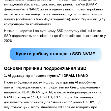
випадковий збіг, а наслідок того, що ринок пам’яті (DRAM) і
флеш-пам’яті (NAND) живе в одному циклі: ті самі виробники,
частково спільні ланцюги постачання, одні й ті самі фактори
попиту (особливо з боку AI/дата-центрів), плюс “вузькі місця” у
контролерах та компонентах.
Нижче — коротко і по суті: чому SSD ростуть у ціні, які саме
SSD дорожчають сильніше, як це б’є по збірках, і чого чекати у
2026.
Купити робочу станцію з SSD NVME
Основні причини подорожчання SSD
1. AI-датацентри “висмоктують” і DRAM, і NAND
Після вибухового росту інфраструктури під AI виробники
пам’яті переорієнтовують пріоритети на більш маржинальні
напрямки: HBM/DRAM для AI, а також enterprise-рішення по
NAND (серверні SSD, U.2/U.3, E3.S тощо). Це зменшує
доступність компонентів для “звичайного” ринку ПК/DIY, що
підштовхує ціни вгору. Аналітики IDC прямо говорять про