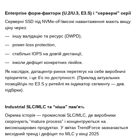
Enterprise форм-фактори (U.2/U.3, E3.S) і “серверні” серії
Серверні SSD під NVMe-oF/високі навантаження мають вищу
ціну через:
іншу валідацію та ресурс (DWPD),
power-loss protection,
стабільні IOPS на довгій дистанції,
інколи дефіцит конкретних лінійок.
Як наслідок, датацентр-ринок перетягує на себе виробничі
пріоритети, і це б’є по доступності. (Приклад актуальних
позицій/цін по E3.S у ритейлі як індикатор сегменту — див.
підбірки).
Industrial SLC/MLC та “ніша” пам’я
ть
Окрема історія — промислові SLC/MLC, де виробники
скорочують “mature process” і концентруються на
високошарових продуктах. У звітах TrendForce зазначається
висхідний тренд і дефіцит по MLC у кінці 2025