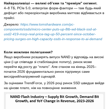
Найвразливіші — великі об’єми та “преміум” сегмент.
4–8 ТБ, PCIe 5.0, enterprise форм-фактори — там будь-який
дефіцит або переорієнтація виробника миттєво відбивається в
прайсі.
Джерело:
https://www.tomshardware.com/pc-
components/ssds/micro-center-puts-up-8tb-wd-black-ssd-at-
usd2-419-msrp-real-price-tag-up-50-percent-since-october-
pricing-surges-on-high-capacity-ssds-in-response-to-ai-demand
Коли можливе полегшення?
Якщо виробники розширять випуск NAND у відповідь на високі
ціни (і це співпаде зі стабілізацією попиту), ринок може
перейти від росту до “плато”. Але станом на кінець 2025–
початок 2026 фундаментально ринок підтримує саме
висхідний/напружений сценарій.
За оцінками TrendForce, у 2026 році ринок SSD швидше вийде
на цінове плато, ніж на повноцінне зниження.