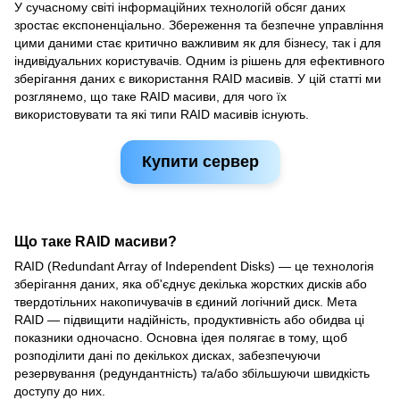
У сучасному світі інформаційних технологій обсяг даних
зростає експоненціально. Збереження та безпечне управління
цими даними стає критично важливим як для бізнесу, так і для
індивідуальних користувачів. Одним із рішень для ефективного
зберігання даних є використання RAID масивів. У цій статті ми
розглянемо, що таке RAID масиви, для чого їх
використовувати та які типи RAID масивів існують.
Купити сервер
Що таке RAID масиви?
RAID (Redundant Array of Independent Disks) — це технологія
зберігання даних, яка об'єднує декілька жорстких дисків або
твердотільних накопичувачів в єдиний логічний диск. Мета
RAID — підвищити надійність, продуктивність або обидва ці
показники одночасно. Основна ідея полягає в тому, щоб
розподілити дані по декількох дисках, забезпечуючи
резервування (редундантність) та/або збільшуючи швидкість
доступу до них.