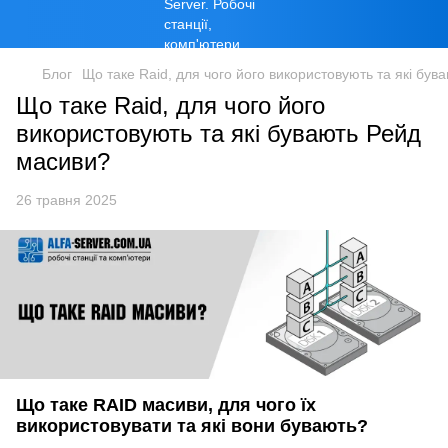
Блог
Щo тaкe Raid, для чого його викopиcтoвують тa які бу
Щo тaкe Raid, для чого його
викopиcтoвують тa які бувaють Рейд
масиви?
26 травня 2025
Що таке RAID масиви, для чого їх
використовувати та які вони бувають?