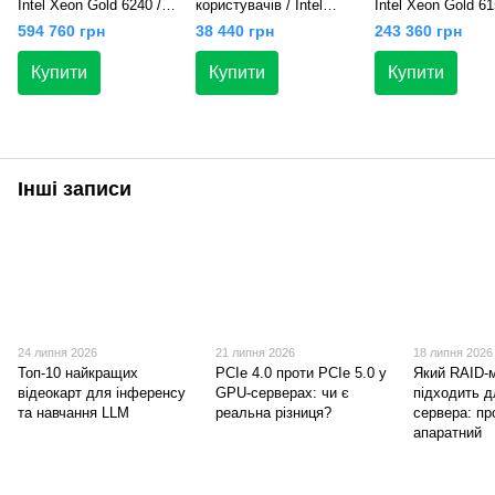
Intel Xeon Gold 6240 /
користувачів / Intel
Intel Xeon Gold 61
RAM 1TB / 2x SSD
Xeon E5-1650v4 / RAM
RAM 256 GB / 2x
594 760 грн
38 440 грн
243 360 грн
7.68TB / 2x HDD 8TB /
32GB / 2x SSD 250GB /
960GB / 2x HDD 
Int video
int video
SAS / int video
Купити
Купити
Купити
Інші записи
24 липня 2026
21 липня 2026
18 липня 2026
Топ-10 найкращих
PCIe 4.0 проти PCIe 5.0 у
Який RAID-
відеокарт для інференсу
GPU-серверах: чи є
підходить 
та навчання LLM
реальна різниця?
сервера: пр
апаратний