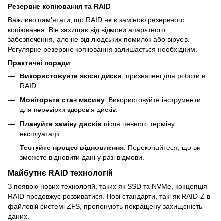
Резервне копіювання та RAID
Важливо пам'ятати, що RAID не є заміною резервного
копіювання. Він захищає від відмови апаратного
забезпечення, але не від людських помилок або вірусів.
Регулярне резервне копіювання залишається необхідним.
Практичні поради
Використовуйте якісні диски
, призначені для роботи в
RAID.
Моніторьте стан масиву
: Використовуйте інструменти
для перевірки здоров'я дисків.
Плануйте заміну дисків
після певного терміну
експлуатації.
Тестуйте процес відновлення
: Переконайтеся, що ви
зможете відновити дані у разі відмови.
Майбутнє RAID технологій
З появою нових технологій, таких як SSD та NVMe, концепція
RAID продовжує розвиватися. Нові стандарти, такі як RAID-Z в
файловій системі ZFS, пропонують покращену захищеність
даних.