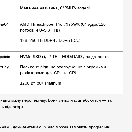
Машинне навчання, CV/NLP-моделі
ра/64
AMD Threadripper Pro 7975WX (64 ядра/128
потоків, 4,0–5,3 ГГц)
128–256 ГБ DDR4 / DDR5 ECC
хівів
NVMe SSD від 2 ТБ + HDD/RAID для датасетів
 типу
Посилене рідинне охолодження з окремими
радіаторами для CPU та GPU
1200 Вт, 80+ Platinum
на найближчу перспективу. Вони легко масштабуються — за
ть відеокарт.
нням і документацією. У нас можна замовити професійні