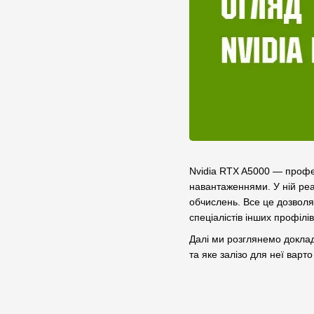
Nvidia RTX A5000 — профес
навантаженнями. У ній реа
обчислень. Все це дозволяє
спеціалістів інших профілі
Далі ми розглянемо доклад
та яке залізо для неї варт