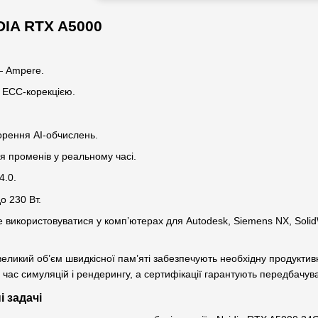
DIA RTX A5000
— Ampere.
 ECC-корекцією.
орення AI-обчислень.
я променів у реальному часі.
4.0.
 230 Вт.
 використовуватися у комп’ютерах для Autodesk, Siemens NX, Solid
еликий об’єм швидкісної пам’яті забезпечують необхідну продуктивн
ід час симуляцій і рендерингу, а сертифікації гарантують передбач
і задачі