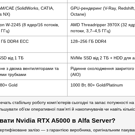
M/CAE (SolidWorks, CATIA,
GPU-рендеринг (V-Ray, Redshift,
s NX)
Octane)
eon W-2245 (8 ядер/16 потоків,
AMD Threadripper 3970X (32 яд
 ГГц)
потоки, 3,7–4,5 ГГц)
 ГБ DDR4 ECC
128–256 ГБ DDR4
SD від 1 ТБ
NVMe SSD від 2 ТБ + HDD для ар
яне з двома вентиляторами та
Рідинне охолодження закритого
ими трубками
(AIO)
 80+ Gold
1000 Вт, 80+ Gold/Platinum
печать стабільну роботу комп’ютерів сьогодні та запас потужності 
льшувати об’єм оперативної пам’яті й накопичувачів чи навіть кількіс
ати Nvidia RTX A5000 в Alfa Server?
ртифіковане залізо — з гарантією виробника, оригінальним пакува