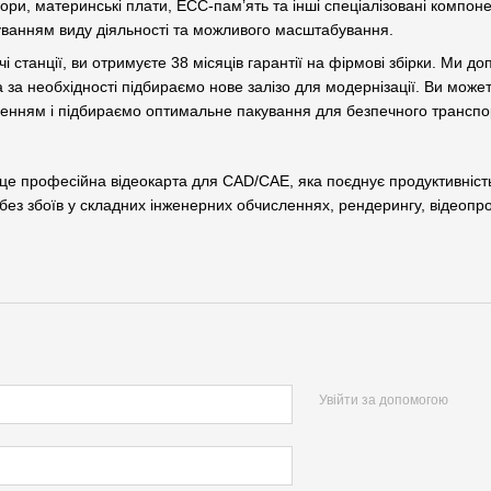
сори, материнські плати, ECC-пам’ять та інші спеціалізовані компон
уванням виду діяльності та можливого масштабування.
чі станції, ви отримуєте 38 місяців гарантії на фірмові збірки. Ми
 а за необхідності підбираємо нове залізо для модернізації. Ви мож
ленням і підбираємо оптимальне пакування для безпечного трансп
е професійна відеокарта для CAD/CAE, яка поєднує продуктивність
без збоїв у складних інженерних обчисленнях, рендерингу, відеопр
Увійти за допомогою