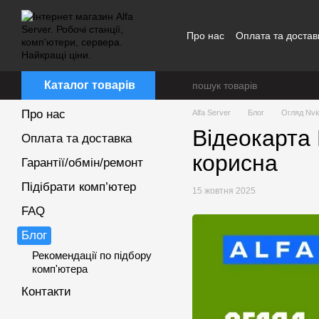
Перейти до основного контенту
Про нас
Оплата та достав
Каталог товарів
Про нас
Alfa Server
Блог
Огляд Nvi
Відеокарта
Оплата та доставка
корисна
Гарантії/обмін/ремонт
Підібрати комп’ютер
15 жовтня 2025
FAQ
Блог
Рекомендації по підбору
комп'ютера
Контакти