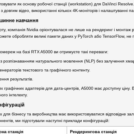
увати як основу робочої станції (workstation) для DaVinci Resolve. 
 з довгим відео, використанні кількох 4K-моніторів і налаштуванні 
ашинне навчання
ту, компанія Nvidia орієнтувалася не лише на рендеринг і монтаж р
жете обробляти великі пакети даних у PyTorch або TensorFlow, не
омереж на базі RTX A5000 ви отримуєте такі переваги:
з розпізнаванням натурального мовлення (NLP) без залучення хма
нераторів текстового та графічного контенту.
ння результатів.
х графічних адаптерів для дата-центрів, A5000 має доступну ціну. В
ного інтелекту.
нфігурацій
 для бізнесу та виробництва має використовуватися відповідне залі
нентів, ми підготували наступні приклади конфігурацій:
рна станція
Рендерингова станція