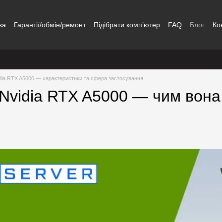
ка
Гарантії/обмін/ремонт
Підібрати комп’ютер
FAQ
Блог
Ко
dia RTX A5000 — характеристики та сфера застосування
 Nvidia RTX A5000 — чим вона