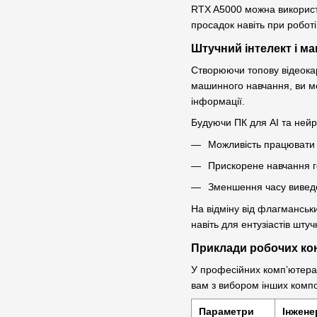
RTX A5000 можна використов
просадок навіть при роботі
Штучний інтелект і м
Створюючи топову відеокар
машинного навчання, ви мо
інформації.
Будуючи ПК для AI та нейр
Можливість працювати 
Прискорене навчання ге
Зменшення часу виведе
На відміну від флагманськи
навіть для ентузіастів штуч
Приклади робочих ко
У професійних комп’ютерах
вам з вибором інших компо
Параметри
Інжене