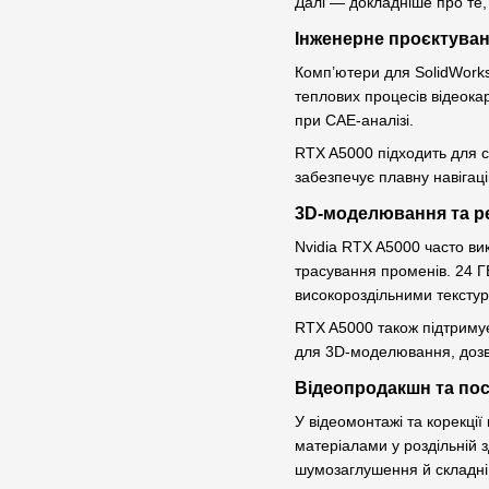
Далі — докладніше про те,
Інженерне проєктува
Комп’ютери для SolidWorks
теплових процесів відеока
при CAE-аналізі.
RTX A5000 підходить для с
забезпечує плавну навігац
3D-моделювання та р
Nvidia RTX A5000 часто ви
трасування променів. 24 Г
високороздільними текстур
RTX A5000 також підтримує
для 3D-моделювання, дозв
Відеопродакшн та по
У відеомонтажі та корекції
матеріалами у роздільній 
шумозаглушення й складні 