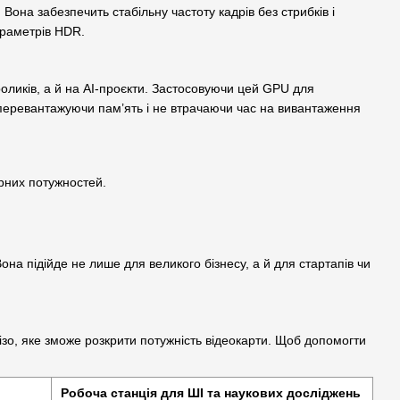
Вона забезпечить стабільну частоту кадрів без стрибків і
параметрів HDR.
оликів, а й на AI-проєкти. Застосовуючи цей GPU для
 перевантажуючи пам’ять і не втрачаючи час на вивантаження
рних потужностей.
она підійде не лише для великого бізнесу, а й для стартапів чи
зо, яке зможе розкрити потужність відеокарти. Щоб допомогти
Робоча станція для ШІ та наукових досліджень