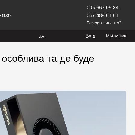
095-667-05-84
нтакти
067-489-61-61
Передзвонити вам?
Вхід
Мій кошик
UA
 особлива та де буде