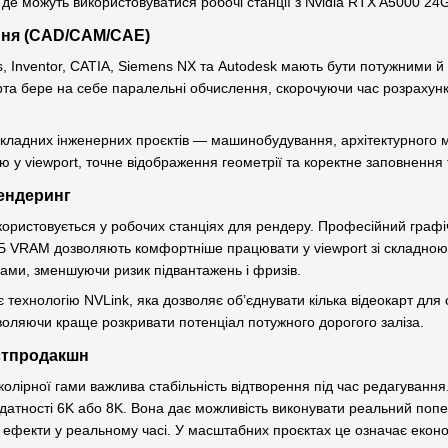
 де можуть використовуватися робочі станції з Nvidia RTX A5000 24
ння (CAD/CAM/CAE)
, Inventor, CATIA, Siemens NX та Autodesk мають бути потужними й
рта бере на себе паралельні обчислення, скорочуючи час розрахун
кладних інженерних проєктів — машинобудування, архітектурного м
ію у viewport, точне відображення геометрії та коректне заповнення
ендеринг
користовується у робочих станціях для рендеру. Професійний граф
Б VRAM дозволяють комфортніше працювати у viewport зі складною
ами, зменшуючи ризик підвантажень і фризів.
 технологію NVLink, яка дозволяє об’єднувати кілька відеокарт для
оляючи краще розкривати потенціал потужного дорогого заліза.
стпродакшн
 колірної гами важлива стабільність відтворення під час редагуванн
здатності 6K або 8K. Вона дає можливість виконувати реальний попе
ефекти у реальному часі. У масштабних проєктах це означає еконо