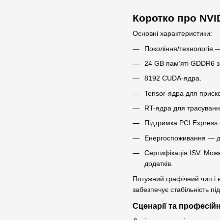
Коротко про NVI
Основні характеристики:
Покоління/технологія 
24 GB пам’яті GDDR6 з
8192 CUDA-ядра.
Tensor-ядра для приск
RT-ядра для трасуванн
Підтримка PCI Express 
Енергоспоживання — до
Сертифікація ISV. Може
додатків.
Потужний графічний чип і в
забезпечує стабільність п
Сценарії та професійн