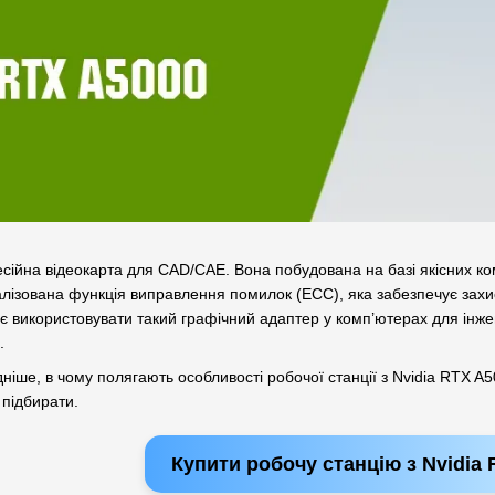
ійна відеокарта для CAD/CAE. Вона побудована на базі якісних ко
лізована функція виправлення помилок (ECC), яка забезпечує захист
 використовувати такий графічний адаптер у комп’ютерах для інженер
в.
ніше, в чому полягають особливості робочої станції з Nvidia RTX 
о підбирати.
Купити робочу станцію з Nvidia