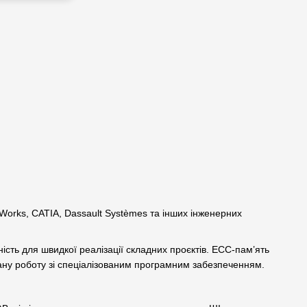
Works, CATIA, Dassault Systèmes та інших інженерних
ість для швидкої реалізації складних проєктів. ECC-пам’ять
увану роботу зі спеціалізованим програмним забезпеченням.