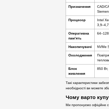
Призначення
CAD/CA
Siemen
Процесор
Intel X
3,9–4,7
Оперативна
64–128
пам’ять
Накопичувачі
NVMe S
Охолодження
Повітр
теплов
Блок
850 Вт,
живлення
Такі характеристики забез
необхідності ви можете збі
Чому варто купув
Ми пропонуємо офіційне се