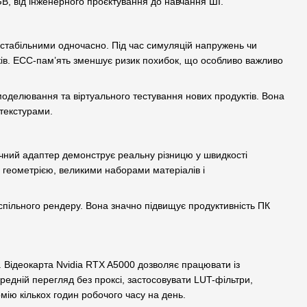
GB, від інженерного проєктування до навчання ШІ.
 стабільними одночасно. Під час симуляцій напружень чи
ків. ECC-пам’ять зменшує ризик похибок, що особливо важливо
оделювання та віртуального тестування нових продуктів. Вона
 текстурами.
ічний адаптер демонструє реальну різницю у швидкості
 геометрією, великими наборами матеріалів і
 спільного рендеру. Вона значно підвищує продуктивність ПК
я. Відеокарта Nvidia RTX A5000 дозволяє працювати із
редній перегляд без проксі, застосовувати LUT-фільтри,
мію кількох годин робочого часу на день.