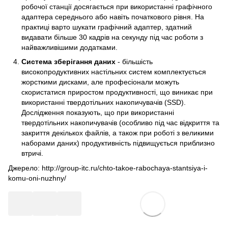
робочої станції досягається при використанні графічного
адаптера середнього або навіть початкового рівня. На
практиці варто шукати графічний адаптер, здатний
видавати більше 30 кадрів на секунду під час роботи з
найважливішими додатками.
Система зберігання даних
- більшість
високопродуктивних настільних систем комплектується
жорсткими дисками, але професіонали можуть
скористатися приростом продуктивності, що виникає при
використанні твердотільних накопичувачів (SSD).
Дослідження показують, що при використанні
твердотільних накопичувачів (особливо під час відкриття та
закриття декількох файлів, а також при роботі з великими
наборами даних) продуктивність підвищується приблизно
втричі.
Джерело:
http://group-itc.ru/chto-takoe-rabochaya-stantsiya-i-
komu-oni-nuzhny/