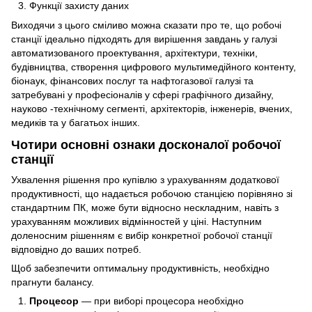
Функції захисту даних
Виходячи з цього сміливо можна сказати про те, що робочі
станції ідеально підходять для вирішення завдань у галузі
автоматизованого проектування, архітектури, техніки,
будівництва, створення цифрового мультимедійного контенту,
біонаук, фінансових послуг та нафтогазової галузі та
затребувані у професіоналів у сфері графічного дизайну,
науково -технічному сегменті, архітекторів, інженерів, вчених,
медиків та у багатьох інших.
Чотири основні ознаки досконалої робочої
станції
Ухвалення рішення про купівлю з урахуванням додаткової
продуктивності, що надається робочою станцією порівняно зі
стандартним ПК, може бути відносно нескладним, навіть з
урахуванням можливих відмінностей у ціні. Наступним
доленосним рішенням є вибір конкретної робочої станції
відповідно до ваших потреб.
Щоб забезпечити оптимальну продуктивність, необхідно
прагнути балансу.
Процесор
— при виборі процесора необхідно