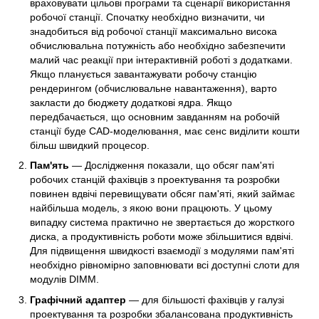
враховувати цільові програми та сценарії використання
робочої станції. Спочатку необхідно визначити, чи
знадобиться від робочої станції максимально висока
обчислювальна потужність або необхідно забезпечити
малий час реакції при інтерактивній роботі з додатками.
Якщо планується завантажувати робочу станцію
рендерингом (обчислювальне навантаження), варто
закласти до бюджету додаткові ядра. Якщо
передбачається, що основним завданням на робочій
станції буде CAD-моделювання, має сенс виділити кошти
більш швидкий процесор.
Пам'ять
— Дослідження показали, що обсяг пам'яті
робочих станцій фахівців з проектування та розробки
повинен вдвічі перевищувати обсяг пам'яті, який займає
найбільша модель, з якою вони працюють. У цьому
випадку система практично не звертається до жорсткого
диска, а продуктивність роботи може збільшитися вдвічі.
Для підвищення швидкості взаємодії з модулями пам'яті
необхідно рівномірно заповнювати всі доступні слоти для
модулів DIMM.
Графічний адаптер
— для більшості фахівців у галузі
проектування та розробки збалансована продуктивність