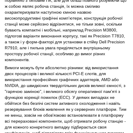
порівняно з типовим ПК, але для більш повного розуміючи що
ж собою являє робоча станція, їх можна сміливо
охарактеризувати наступною ємною назвою
високопродуктивні графічні комп'ютери, конструкція робочої
станції може серйозно відрізнятися, не тільки зовні, оскільки
бувають компактні і мобільні, наприклад Precision M3800,
підлогові варіанти виконання корпусу, такі як Precision T7810,
а також і у форм-факторі для установки в стійку Dell Precision
R7910, але і пильна увага приділяється внутрішньому
простору робочої станції, особливо до вимог різних
компонентів.
Вимоги можуть бути абсолютно різними: від використання
двох процесорів і великої кількості PCI-E слотів, для
використання професійних графічних адаптерів, AMD або
NVIDIA, до швидкісних твердотільних дисків великої ємності, з
"гарячою заміною", і великого обсягу оперативної пам'яті з
функцією корекції помилок (ECC). У деяких випадках не
обійтися без безлічі систем активного охолодження і навіть
резервування блоків живлення як у серверних платформ. Тим
не менш, зовсім не обов'язково встановлювати в платформу
всі перераховані компоненти, щоб отримати робочу станцію -
для кожного конкретного випадку підбирається своя