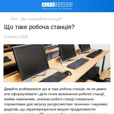
Блог
Що таке робоча станція?
Що таке робоча станція?
5 жовтня 2018
Давайте розберемося що ж таке
робоча станція
, як не дивно
але сформулювати і дати точне визначення робочої станції,
майже неможливо, оскільки робочі станції спеціально
спроектовані для запуску ресурсомістких технічних і наукових
додатків, що характеризуються вищою продуктивністю